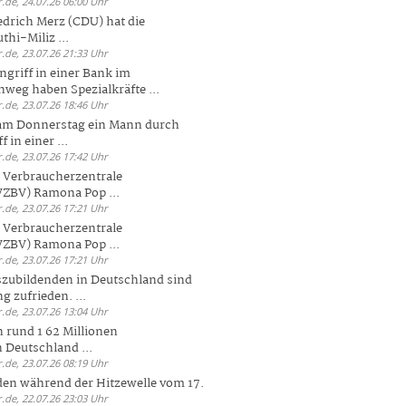
.de, 24.07.26 06:00 Uhr
drich Merz (CDU) hat die
hi-Miliz ...
.de, 23.07.26 21:33 Uhr
griff in einer Bank im
weg haben Spezialkräfte ...
.de, 23.07.26 18:46 Uhr
 am Donnerstag ein Mann durch
 in einer ...
.de, 23.07.26 17:42 Uhr
s Verbraucherzentrale
ZBV) Ramona Pop ...
.de, 23.07.26 17:21 Uhr
s Verbraucherzentrale
ZBV) Ramona Pop ...
.de, 23.07.26 17:21 Uhr
zubildenden in Deutschland sind
g zufrieden. ...
.de, 23.07.26 13:04 Uhr
 rund 1 62 Millionen
n Deutschland ...
.de, 23.07.26 08:19 Uhr
den während der Hitzewelle vom 17.
.de, 22.07.26 23:03 Uhr