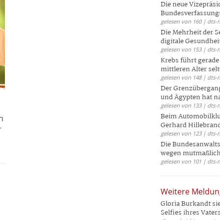
Die neue Vizepräsi
Bundesverfassungs
gelesen von 160 | dts-
Die Mehrheit der S
digitale Gesundhei
gelesen von 153 | dts-
Krebs führt gerad
mittleren Alter selt
gelesen von 148 | dts-
Der Grenzübergang
und Ägypten hat na
gelesen von 133 | dts-
Beim Automobilklu
n
Gerhard Hillebrand
r
gelesen von 123 | dts-
Die Bundesanwalts
wegen mutmaßliche
gelesen von 101 | dts-
Weitere Meldu
Gloria Burkandt si
Selfies ihres Vaters 