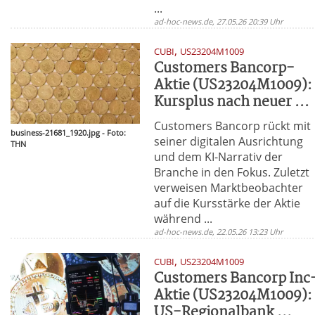
...
ad-hoc-news.de, 27.05.26 20:39 Uhr
,
CUBI
US23204M1009
Customers Bancorp-
Aktie (US23204M1009):
Kursplus nach neuer ...
Customers Bancorp rückt mit
business-21681_1920.jpg - Foto:
seiner digitalen Ausrichtung
THN
und dem KI-Narrativ der
Branche in den Fokus. Zuletzt
verweisen Marktbeobachter
auf die Kursstärke der Aktie
während ...
ad-hoc-news.de, 22.05.26 13:23 Uhr
,
CUBI
US23204M1009
Customers Bancorp Inc
Aktie (US23204M1009):
US-Regionalbank ...