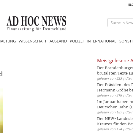
BL
HALTUNG
WISSENSCHAFT
AUSLAND
POLIZEI
INTERNATIONAL
SONSTI
Meistgelesene A
Der Brandenburger 
d
brutalsten Texte aus
gelesen von 223 | dts-
Der Präsident des
Hermann Gröhe bek
gelesen von 218 | dts-
Im Januar haben nu
Deutschen Bahn (DB
gelesen von 187 | dts-
Der NRW-Landesbe
Kreuzes für den Be
gelesen von 174 | dts-