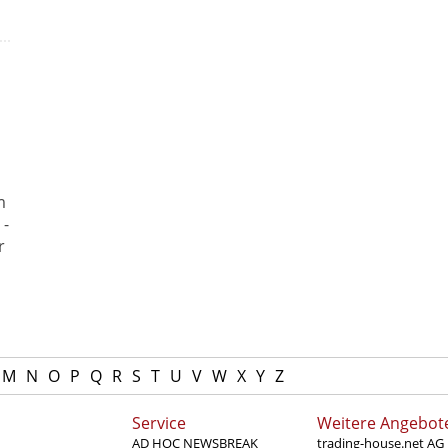
m
 -
r
M
N
O
P
Q
R
S
T
U
V
W
X
Y
Z
Service
Weitere Angebot
AD HOC NEWSBREAK
trading-house.net AG