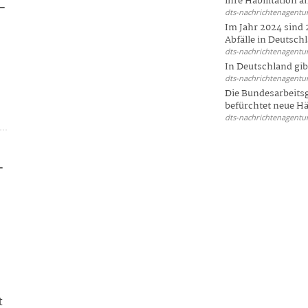
ihre Habilitation an
-
dts-nachrichtenagentur
Im Jahr 2024 sind 
Abfälle in Deutschl
dts-nachrichtenagentur
In Deutschland gi
d
dts-nachrichtenagentur
Die Bundesarbeit
befürchtet neue Här
dts-nachrichtenagentur
-
t