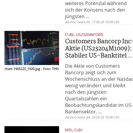
weiteres Potenzial während
sich der Konsens nach den
jüngsten ...
ad-hoc-news.de, 17.06.26 16:09 Uhr
,
CUBI
US23204M1009
Customers Bancorp Inc
Aktie (US23204M1009):
Stabiler US-Banktitel ..
Die Aktie von Customers
chart-1905225_1920.jpg - Foto: THN
Bancorp zeigt sich zum
Wochenschluss an der Nasda
wenig verändert und bleibt
nach den jüngsten
Quartalszahlen ein
Beobachtungskandidat im US-
Bankensektor. ...
ad-hoc-news.de, 29.05.26 10:40 Uhr
,
MSI
Cubi