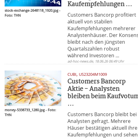
Kaufempfehlungen ...
stock-exchange-2648118_1920.jpg -
Customers Bancorp profitiert
Foto: THN
aktuell von stabilen
Kaufempfehlungen mehrerer
Analystenhäuser. Der Konsen
bleibt nach den jüngsten
Quartalszahlen robust
während Investoren ...
ad-hoc-news.de, 18.06.26 06:49 Uhr
,
CUBI
US23204M1009
Customers Bancorp
Aktie - Analysten
bleiben beim Kaufvotu
...
money-5338733_1280.jpg - Foto:
Customers Bancorp bleibt bei
THN
Analysten gefragt. Mehrere
Häuser bestätigen aktuell ihre
Kaufempfehlungen und sehen