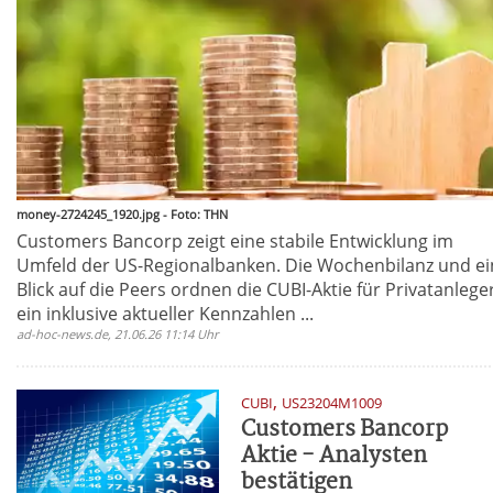
money-2724245_1920.jpg - Foto: THN
Customers Bancorp zeigt eine stabile Entwicklung im
Umfeld der US-Regionalbanken. Die Wochenbilanz und ei
Blick auf die Peers ordnen die CUBI-Aktie für Privatanlege
ein inklusive aktueller Kennzahlen ...
ad-hoc-news.de, 21.06.26 11:14 Uhr
,
CUBI
US23204M1009
Customers Bancorp
Aktie - Analysten
bestätigen