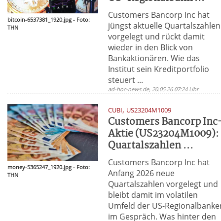
Customers Bancorp Inc hat
bitcoin-6537381_1920.jpg - Foto:
jüngst aktuelle Quartalszahlen
THN
vorgelegt und rückt damit
wieder in den Blick von
Bankaktionären. Wie das
Institut sein Kreditportfolio
steuert ...
ad-hoc-news.de, 20.05.26 07:24 Uhr
,
CUBI
US23204M1009
Customers Bancorp Inc
Aktie (US23204M1009):
Quartalszahlen ...
Customers Bancorp Inc hat
money-5365247_1920.jpg - Foto:
Anfang 2026 neue
THN
Quartalszahlen vorgelegt und
bleibt damit im volatilen
Umfeld der US-Regionalbanke
im Gespräch. Was hinter den