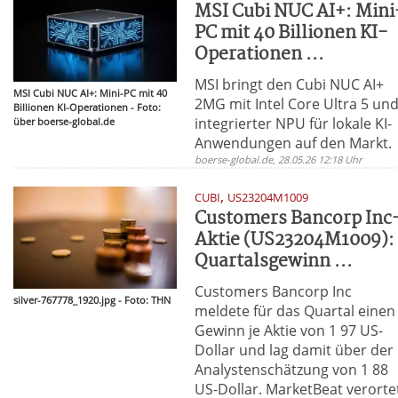
MSI Cubi NUC AI+: Mini
PC mit 40 Billionen KI-
Operationen ...
MSI bringt den Cubi NUC AI+
MSI Cubi NUC AI+: Mini-PC mit 40
2MG mit Intel Core Ultra 5 un
Billionen KI-Operationen - Foto:
integrierter NPU für lokale KI-
über boerse-global.de
Anwendungen auf den Markt.
boerse-global.de, 28.05.26 12:18 Uhr
,
CUBI
US23204M1009
Customers Bancorp Inc
Aktie (US23204M1009):
Quartalsgewinn ...
Customers Bancorp Inc
silver-767778_1920.jpg - Foto: THN
meldete für das Quartal einen
Gewinn je Aktie von 1 97 US-
Dollar und lag damit über der
Analystenschätzung von 1 88
US-Dollar. MarketBeat verorte