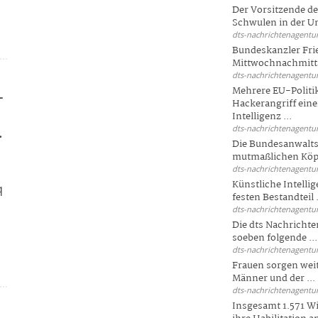
Der Vorsitzende d
Schwulen in der Un
dts-nachrichtenagentur
Bundeskanzler Fri
Mittwochnachmitta
dts-nachrichtenagentur
Mehrere EU-Politi
-
Hackerangriff ein
Intelligenz ...
.
dts-nachrichtenagentur
Die Bundesanwalts
mutmaßlichen Köpfe
dts-nachrichtenagentur
Künstliche Intellig
q
festen Bestandteil .
dts-nachrichtenagentur
Die dts Nachrichten
soeben folgende ...
dts-nachrichtenagentur
Frauen sorgen weite
Männer und der ...
dts-nachrichtenagentur
Insgesamt 1.571 Wi