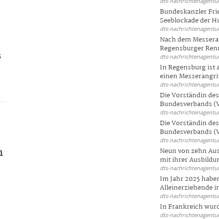
dts-nachrichtenagentur
Bundeskanzler Frie
Seeblockade der Hut
dts-nachrichtenagentur
Nach dem Messeran
Regensburger Renn
s
dts-nachrichtenagentur
In Regensburg ist
einen Messerangriff
dts-nachrichtenagentur
Die Vorständin de
Bundesverbands (V
dts-nachrichtenagentur
Die Vorständin de
Bundesverbands (V
dts-nachrichtenagentur
m
Neun von zehn Aus
mit ihrer Ausbildun
dts-nachrichtenagentur
Im Jahr 2025 haben
Alleinerziehende i
dts-nachrichtenagentur
In Frankreich wur
dts-nachrichtenagentur