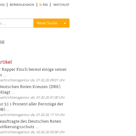
OGS
BÖRSENLEXIKON
RSS
WATCHLIST
Menü ein-/ausblenden
News Suche
GE
rtikel
Rapper Finch bereut einige seiner
 ...
nachrichtenagentur.de, 01.02.26 09:01 Uhr
 Deutschen Roten Kreuzes (DRK)
lagt ...
nachrichtenagentur.de, 01.02.26 01:00 Uhr
r 52 1 Prozent aller Fernzüge der
) ...
nachrichtenagentur.de, 01.02.26 17:10 Uhr
auftragte des Deutschen Roten
völkerungsschutz ...
nachrichtenagentur.de, 02.02.26 05:00 Uhr