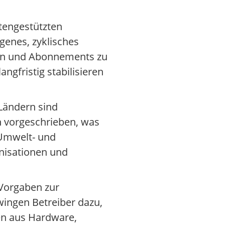
tengestützten
genes, zyklisches
hren und Abonnements zu
gfristig stabilisieren
 Ländern sind
h vorgeschrieben, was
 Umwelt- und
nisationen und
 Vorgaben zur
ingen Betreiber dazu,
gen aus Hardware,