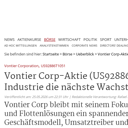
NEWS
AKTIENKURSE
BÖRSE
WIRTSCHAFT
POLITIK
SPORT
UNTER
AD HOC MITTEILUNGEN
ANALYSTENSTIMMEN
CORPORATE NEWS
DIRECTORS' DEALIN
Sie befinden sind hier:
Startseite
>
Börse
>
Ueberblick
>
Vontier Corp-Akti
,
Vontier Corporation
US92886T1051
Vontier Corp-Aktie (US92886
Industrie die nächste Wachs
Veröffentlicht am: 25.05.2026 um 22:31 Uhr | Redaktionelle Verantwortung: Rafael
Vontier Corp bleibt mit seinem Foku
und Flottenlösungen ein spannender 
Geschäftsmodell, Umsatztreiber und 