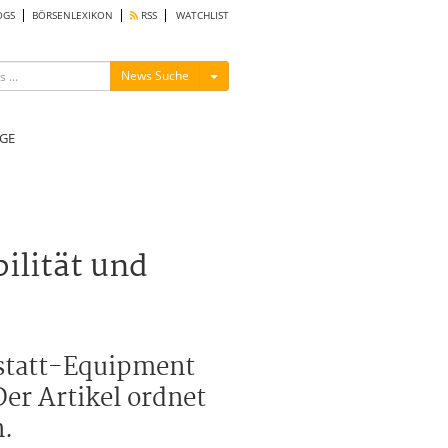
OGS
BÖRSENLEXIKON
RSS
WATCHLIST
Menü ein-/ausblenden
News Suche
GE
ilität und
kstatt-Equipment
er Artikel ordnet
n.