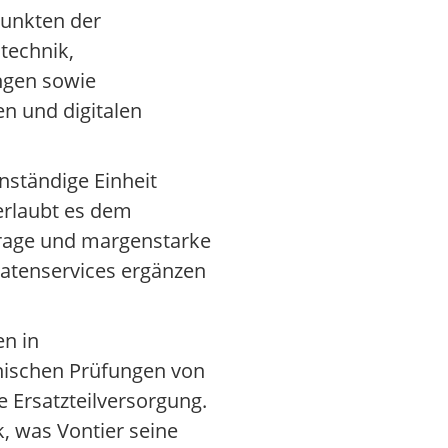
punkten der
technik,
ngen sowie
n und digitalen
nständige Einheit
 erlaubt es dem
hfrage und margenstarke
Datenservices ergänzen
en in
hnischen Prüfungen von
 Ersatzteilversorgung.
, was Vontier seine