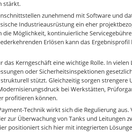
 stärkt.
enschnittstellen zunehmend mit Software und da
ische Industrieausrüstung ein eher projektbezo
en die Möglichkeit, kontinuierliche Servicegebü
derkehrenden Erlösen kann das Ergebnisprofil lan
das Kerngeschäft eine wichtige Rolle. In vielen
sungen oder Sicherheitsinspektionen gesetzlic
trukturell stützt. Gleichzeitig sorgen strengere
Modernisierungsdruck bei Werkstätten, Prüforga
r profitieren können.
Payment-Technik wirkt sich die Regulierung aus.
der zur Überwachung von Tanks und Leitungen zw
ier positioniert sich hier mit integrierten Lösun