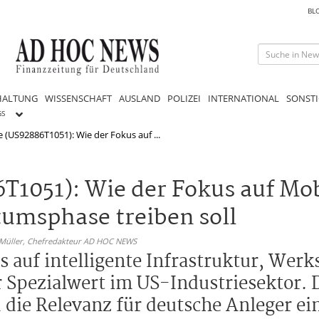
BL
HALTUNG
WISSENSCHAFT
AUSLAND
POLIZEI
INTERNATIONAL
SONSTI
GS
e (US92886T1051): Wie der Fokus auf ...
T1051): Wie der Fokus auf Mob
tumsphase treiben soll
 Müller,
Chefredakteur AD HOC NEWS
s auf intelligente Infrastruktur, Wer
Spezialwert im US-Industriesektor. D
die Relevanz für deutsche Anleger ei