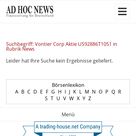
Suchbegriff: Vontier Corp Aktie US92886T1051 in
Rubrik News
Leider hat Ihre Suche kein Ergebnisse geliefert.
Börsenlexikon
A
B
C
D
E
F
G
H
I
J
K
L
M
N
O
P
Q
R
S
T
U
V
W
X
Y
Z
Menü