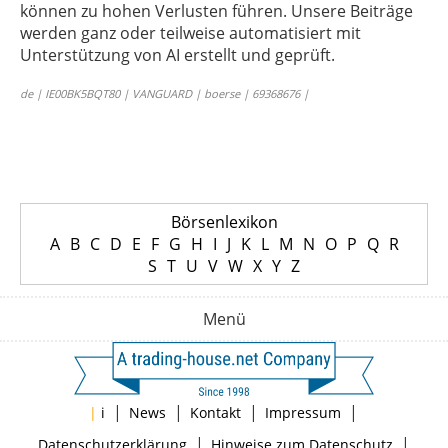
können zu hohen Verlusten führen. Unsere Beiträge
werden ganz oder teilweise automatisiert mit
Unterstützung von AI erstellt und geprüft.
de | IE00BK5BQT80 | VANGUARD | boerse | 69368676 |
Börsenlexikon
A
B
C
D
E
F
G
H
I
J
K
L
M
N
O
P
Q
R
S
T
U
V
W
X
Y
Z
Menü
|
|
|
|
|
i
News
Kontakt
Impressum
|
|
Datenschutzerklärung
Hinweise zum Datenschutz