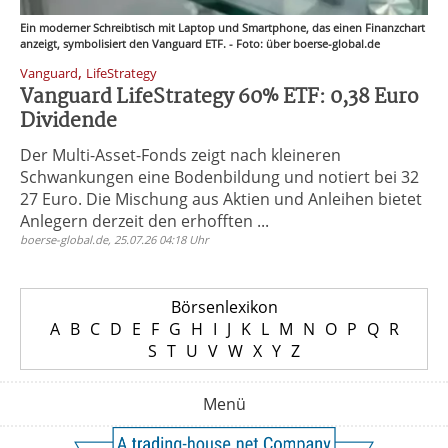
Ein moderner Schreibtisch mit Laptop und Smartphone, das einen Finanzchart
anzeigt, symbolisiert den Vanguard ETF. - Foto: über boerse-global.de
,
Vanguard
LifeStrategy
Vanguard LifeStrategy 60% ETF: 0,38 Euro
Dividende
Der Multi-Asset-Fonds zeigt nach kleineren
Schwankungen eine Bodenbildung und notiert bei 32
27 Euro. Die Mischung aus Aktien und Anleihen bietet
Anlegern derzeit den erhofften ...
boerse-global.de, 25.07.26 04:18 Uhr
Börsenlexikon
A
B
C
D
E
F
G
H
I
J
K
L
M
N
O
P
Q
R
S
T
U
V
W
X
Y
Z
Menü