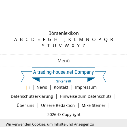
Börsenlexikon
A
B
C
D
E
F
G
H
I
J
K
L
M
N
O
P
Q
R
S
T
U
V
W
X
Y
Z
Menü
|
|
|
|
|
i
News
Kontakt
Impressum
|
|
Datenschutzerklärung
Hinweise zum Datenschutz
|
|
|
Über uns
Unsere Redaktion
Mike Steiner
2026 © Copyright
Wir verwenden Cookies, um Inhalte und Anzeigen zu