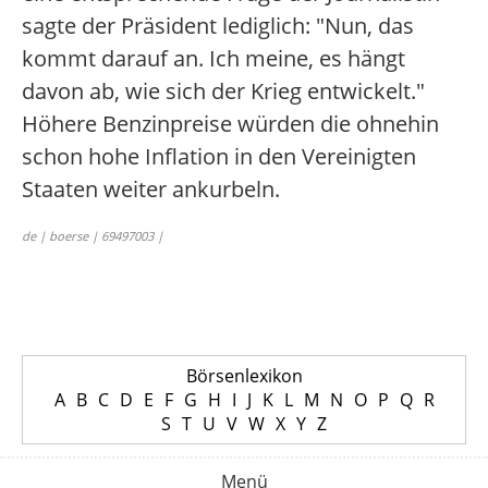
sagte der Präsident lediglich: "Nun, das
kommt darauf an. Ich meine, es hängt
davon ab, wie sich der Krieg entwickelt."
Höhere Benzinpreise würden die ohnehin
schon hohe Inflation in den Vereinigten
Staaten weiter ankurbeln.
de | boerse | 69497003 |
Börsenlexikon
A
B
C
D
E
F
G
H
I
J
K
L
M
N
O
P
Q
R
S
T
U
V
W
X
Y
Z
Menü