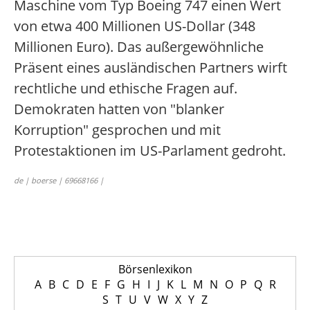
Maschine vom Typ Boeing 747 einen Wert
von etwa 400 Millionen US-Dollar (348
Millionen Euro). Das außergewöhnliche
Präsent eines ausländischen Partners wirft
rechtliche und ethische Fragen auf.
Demokraten hatten von "blanker
Korruption" gesprochen und mit
Protestaktionen im US-Parlament gedroht.
de | boerse | 69668166 |
Börsenlexikon
A
B
C
D
E
F
G
H
I
J
K
L
M
N
O
P
Q
R
S
T
U
V
W
X
Y
Z