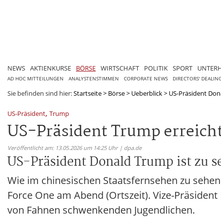
NEWS
AKTIENKURSE
BÖRSE
WIRTSCHAFT
POLITIK
SPORT
UNTER
AD HOC MITTEILUNGEN
ANALYSTENSTIMMEN
CORPORATE NEWS
DIRECTORS' DEALIN
Sie befinden sind hier:
Startseite
>
Börse
>
Ueberblick
>
US-Präsident Dona
,
US-Präsident
Trump
US-Präsident Trump erreich
Veröffentlicht am: 13.05.2026 um 14:25 Uhr | dpa.de
US-Präsident Donald Trump ist zu 
Wie im chinesischen Staatsfernsehen zu sehen 
Force One am Abend (Ortszeit). Vize-Präsiden
von Fahnen schwenkenden Jugendlichen.