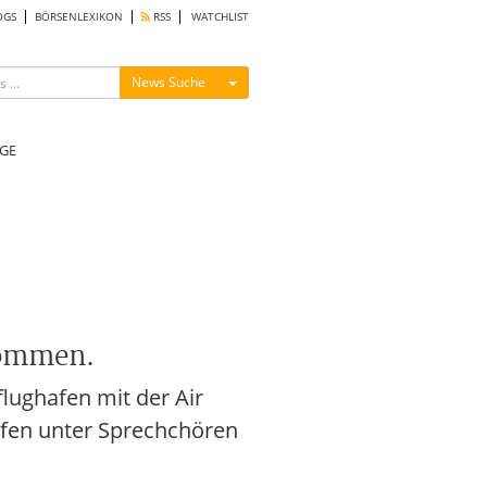
OGS
BÖRSENLEXIKON
RSS
WATCHLIST
Menü ein-/ausblenden
News Suche
GE
kommen.
lughafen mit der Air
afen unter Sprechchören