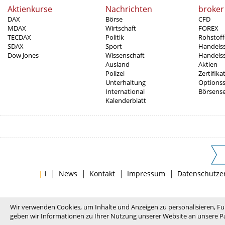
Aktienkurse
Nachrichten
broker
DAX
Börse
CFD
MDAX
Wirtschaft
FOREX
TECDAX
Politik
Rohstoff
SDAX
Sport
Handels
Dow Jones
Wissenschaft
Handelss
Ausland
Aktien
Polizei
Zertifika
Unterhaltung
Options
International
Börsens
Kalenderblatt
|
|
|
|
|
i
News
Kontakt
Impressum
Datenschutze
Wir verwenden Cookies, um Inhalte und Anzeigen zu personalisieren, Fu
geben wir Informationen zu Ihrer Nutzung unserer Website an unsere Pa