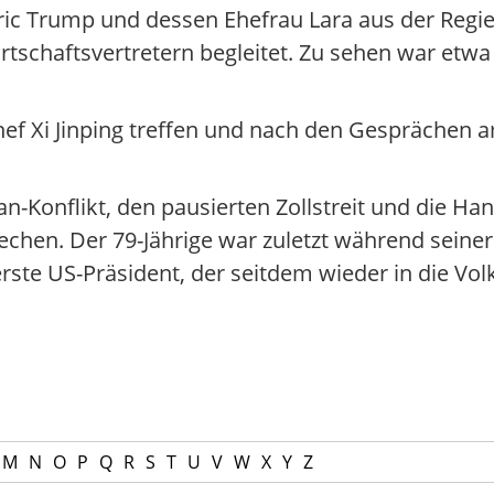
ric Trump und dessen Ehefrau Lara aus der Regi
schaftsvertretern begleitet. Zu sehen war etwa 
ef Xi Jinping treffen und nach den Gesprächen am
n-Konflikt, den pausierten Zollstreit und die H
chen. Der 79-Jährige war zuletzt während seiner
ste US-Präsident, der seitdem wieder in die Volk
M
N
O
P
Q
R
S
T
U
V
W
X
Y
Z