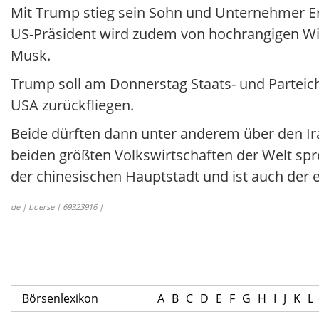
Mit Trump stieg sein Sohn und Unternehmer E
US-Präsident wird zudem von hochrangigen Wirt
Musk.
Trump soll am Donnerstag Staats- und Parteich
USA zurückfliegen.
Beide dürften dann unter anderem über den Ira
beiden größten Volkswirtschaften der Welt spre
der chinesischen Hauptstadt und ist auch der er
de | boerse | 69323916 |
Börsenlexikon
A
B
C
D
E
F
G
H
I
J
K
L