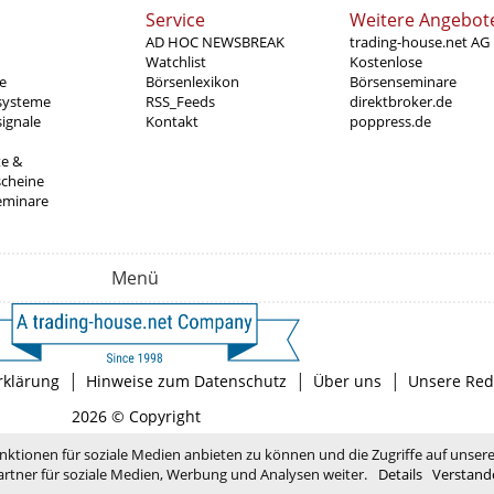
Service
Weitere Angebot
AD HOC NEWSBREAK
trading-house.net AG
Watchlist
Kostenlose
e
Börsenlexikon
Börsenseminare
systeme
RSS_Feeds
direktbroker.de
ignale
Kontakt
poppress.de
te &
scheine
eminare
Menü
|
|
|
rklärung
Hinweise zum Datenschutz
Über uns
Unsere Red
2026 © Copyright
nktionen für soziale Medien anbieten zu können und die Zugriffe auf unser
rtner für soziale Medien, Werbung und Analysen weiter.
Details
Verstand