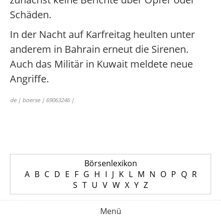
Schäden.
In der Nacht auf Karfreitag heulten unter
anderem in Bahrain erneut die Sirenen.
Auch das Militär in Kuwait meldete neue
Angriffe.
de | boerse | 69063246 |
Börsenlexikon
A
B
C
D
E
F
G
H
I
J
K
L
M
N
O
P
Q
R
S
T
U
V
W
X
Y
Z
Menü