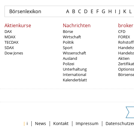
Börsenlexikon
A
B
C
D
E
F
G
H
I
J
K
L
Aktienkurse
Nachrichten
broker
DAX
Börse
CFD
MDAX
Wirtschaft
FOREX
TECDAX
Politik
Rohstoff
SDAX
Sport
Handels
Dow Jones
Wissenschaft
Handelss
Ausland
Aktien
Polizei
Zertifika
Unterhaltung
Options
International
Börsens
Kalenderblatt
|
|
|
|
|
i
News
Kontakt
Impressum
Datenschutze