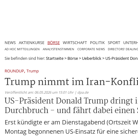
NEWS
AKTIENKURSE
BÖRSE
WIRTSCHAFT
POLITIK
SPORT
UNTER
AD HOC MITTEILUNGEN
ANALYSTENSTIMMEN
CORPORATE NEWS
DIRECTORS' DEALIN
Sie befinden sind hier:
Startseite
>
Börse
>
Ueberblick
>
US-Präsident Dona
,
ROUNDUP
Trump
Trump nimmt im Iran-Konflik
Veröffentlicht am: 06.05.2026 um 15:01 Uhr | dpa.de
US-Präsident Donald Trump dringt i
Durchbruch - und fährt dabei einen 
Erst kündigte er am Dienstagabend (Ortszeit W
Montag begonnenen US-Einsatz für eine sichere