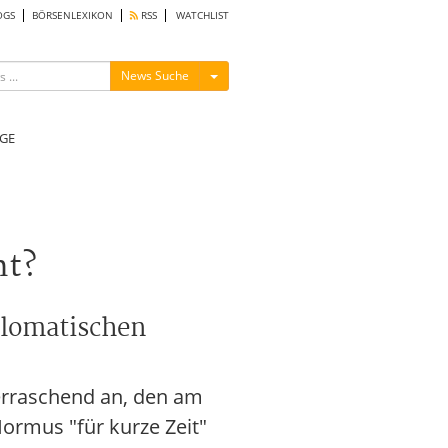
OGS
BÖRSENLEXIKON
RSS
WATCHLIST
Menü ein-/ausblenden
News Suche
GE
ht?
plomatischen
berraschend an, den am
ormus "für kurze Zeit"