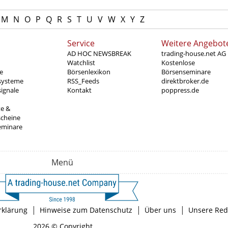
M
N
O
P
Q
R
S
T
U
V
W
X
Y
Z
Service
Weitere Angebot
AD HOC NEWSBREAK
trading-house.net AG
Watchlist
Kostenlose
e
Börsenlexikon
Börsenseminare
systeme
RSS_Feeds
direktbroker.de
ignale
Kontakt
poppress.de
te &
scheine
eminare
Menü
|
|
|
rklärung
Hinweise zum Datenschutz
Über uns
Unsere Red
2026 © Copyright