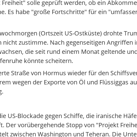
 Freiheit" solle geprüft werden, ob ein Abkomm
. Es habe "große Fortschritte" für ein "umfass
twochmorgen (Ortszeit US-Ostküste) drohte Tru
en nicht zustimme. Nach gegenseitigen Angriffen 
chsen, die seit rund einem Monat geltende und
ffenruhe könnte scheitern.
kierte Straße von Hormus wieder für den Schiffsve
derem wegen der Exporte von Öl und Flüssiggas a
g.
e US-Blockade gegen Schiffe, die iranische Häfe
t. Der vorübergehende Stopp von "Projekt Freihei
telt zwischen Washington und Teheran. Die Unte