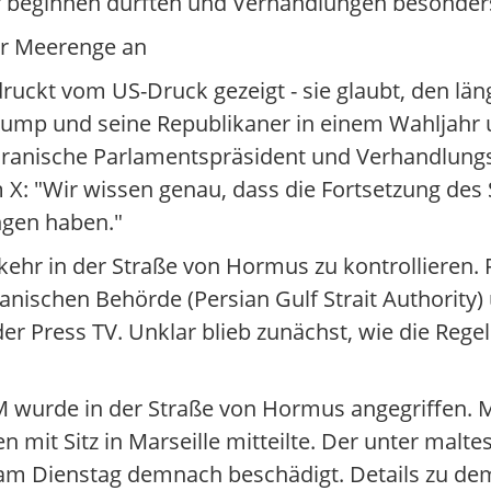
r beginnen dürften und Verhandlungen besonders
ür Meerenge an
druckt vom US-Druck gezeigt - sie glaubt, den l
rump und seine Republikaner in einem Wahljahr u
er iranische Parlamentspräsident und Verhandlung
X: "Wir wissen genau, dass die Fortsetzung des 
ngen haben."
ehr in der Straße von Hormus zu kontrollieren. 
iranischen Behörde (Persian Gulf Strait Authorit
der Press TV. Unklar blieb zunächst, wie die Reg
 wurde in der Straße von Hormus angegriffen. M
 mit Sitz in Marseille mitteilte. Der unter malte
am Dienstag demnach beschädigt. Details zu dem 