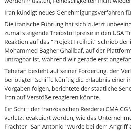
werden müssten, Feindseligkeiten nicht wiede
Iran kündigt neues Genehmigungsverfahren f
Die iranische Führung hat sich zuletzt unbeein
zumal steigende Treibstoffpreise in den USA T
Reaktion auf das "Projekt Freiheit" schrieb d
Mohammed Bagher Ghalibaf, auf der Plattform 
untragbar ist, während wir gerade erst angefa
Teheran besteht auf seiner Forderung, den Verk
benötigten Schiffe künftig die Erlaubnis einer 
Vorgaben folgen, berichtete der staatliche Sen
Iran auf Verstöße reagieren könnte.
Ein Schiff der französischen Reederei CMA CGM
verletzt evakuiert worden, wie das Unternehmen
Frachter "San Antonio" wurde bei dem Angriff 