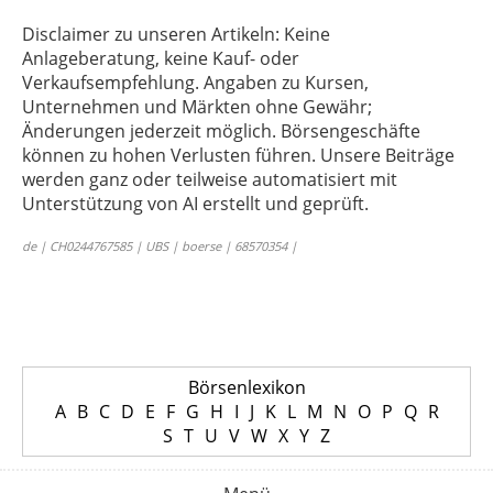
Disclaimer zu unseren Artikeln: Keine
Anlageberatung, keine Kauf- oder
Verkaufsempfehlung. Angaben zu Kursen,
Unternehmen und Märkten ohne Gewähr;
Änderungen jederzeit möglich. Börsengeschäfte
können zu hohen Verlusten führen. Unsere Beiträge
werden ganz oder teilweise automatisiert mit
Unterstützung von AI erstellt und geprüft.
de | CH0244767585 | UBS | boerse | 68570354 |
Börsenlexikon
A
B
C
D
E
F
G
H
I
J
K
L
M
N
O
P
Q
R
S
T
U
V
W
X
Y
Z