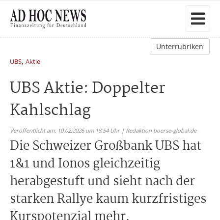
Unterrubriken
,
UBS
Aktie
UBS Aktie: Doppelter
Kahlschlag
Veröffentlicht am: 10.02.2026 um 18:54 Uhr | Redaktion boerse-global.de
Die Schweizer Großbank UBS hat
1&1 und Ionos gleichzeitig
herabgestuft und sieht nach der
starken Rallye kaum kurzfristiges
Kurspotenzial mehr.