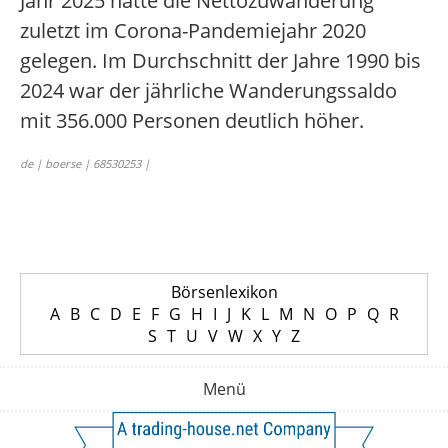
Jahr 2025 hatte die Nettozuwanderung
zuletzt im Corona-Pandemiejahr 2020
gelegen. Im Durchschnitt der Jahre 1990 bis
2024 war der jährliche Wanderungssaldo
mit 356.000 Personen deutlich höher.
de | boerse | 68530253 |
Börsenlexikon
A
B
C
D
E
F
G
H
I
J
K
L
M
N
O
P
Q
R
S
T
U
V
W
X
Y
Z
Menü