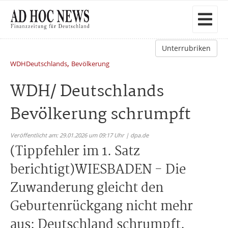
Unterrubriken
,
WDHDeutschlands
Bevölkerung
WDH/ Deutschlands
Bevölkerung schrumpft
Veröffentlicht am: 29.01.2026 um 09:17 Uhr | dpa.de
(Tippfehler im 1. Satz
berichtigt)WIESBADEN - Die
Zuwanderung gleicht den
Geburtenrückgang nicht mehr
aus: Deutschland schrumpft.