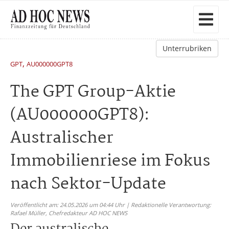
Unterrubriken
,
GPT
AU000000GPT8
The GPT Group-Aktie
(AU000000GPT8):
Australischer
Immobilienriese im Fokus
nach Sektor-Update
Veröffentlicht am: 24.05.2026 um 04:44 Uhr | Redaktionelle Verantwortung:
Rafael Müller,
Chefredakteur AD HOC NEWS