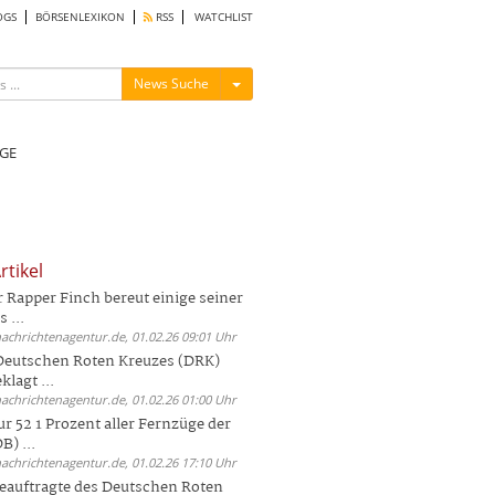
OGS
BÖRSENLEXIKON
RSS
WATCHLIST
Menü ein-/ausblenden
News Suche
GE
rtikel
Rapper Finch bereut einige seiner
 ...
nachrichtenagentur.de, 01.02.26 09:01 Uhr
 Deutschen Roten Kreuzes (DRK)
lagt ...
nachrichtenagentur.de, 01.02.26 01:00 Uhr
r 52 1 Prozent aller Fernzüge der
) ...
nachrichtenagentur.de, 01.02.26 17:10 Uhr
auftragte des Deutschen Roten