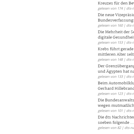
Kreuzes für den Be
gelesen von 174 | dts-
Die neue Vizepräsi
Bundesverfassungs
gelesen von 160 | dts-
Die Mehrheit der S
digitale Gesundhei
gelesen von 153 | dts-
Krebs führt gerad
mittleren Alter selt
gelesen von 148 | dts-
Der Grenzübergang
und Ägypten hat na
gelesen von 133 | dts-
Beim Automobilklu
Gerhard Hillebrand
gelesen von 123 | dts-
Die Bundesanwalts
wegen mutmaßliche
gelesen von 101 | dts-
Die dts Nachrichten
soeben folgende ...
gelesen von 82 | dts-n