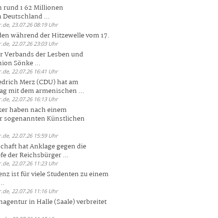
 rund 1 62 Millionen
n Deutschland ...
.de, 23.07.26 08:19 Uhr
den während der Hitzewelle vom 17.
.de, 22.07.26 23:03 Uhr
er Verbands der Lesben und
ion Sönke ...
.de, 22.07.26 16:41 Uhr
edrich Merz (CDU) hat am
g mit dem armenischen ...
.de, 22.07.26 16:13 Uhr
ker haben nach einem
er sogenannten Künstlichen
.de, 22.07.26 15:59 Uhr
chaft hat Anklage gegen die
 der Reichsbürger ...
.de, 22.07.26 11:23 Uhr
enz ist für viele Studenten zu einem
..
.de, 22.07.26 11:16 Uhr
agentur in Halle (Saale) verbreitet