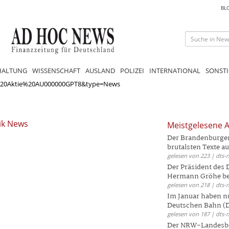
BL
HALTUNG
WISSENSCHAFT
AUSLAND
POLIZEI
INTERNATIONAL
SONSTI
20Aktie%20AU000000GPT8&type=News
ik News
Meistgelesene A
Der Brandenburger 
brutalsten Texte aus
gelesen von 223 | dts-
Der Präsident des
Hermann Gröhe bek
gelesen von 218 | dts-
Im Januar haben nu
Deutschen Bahn (DB
gelesen von 187 | dts-
Der NRW-Landesbe