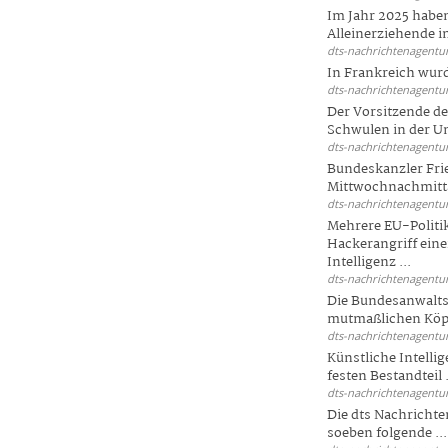
Im Jahr 2025 haben
Alleinerziehende i
dts-nachrichtenagentur
In Frankreich wur
dts-nachrichtenagentur
Der Vorsitzende d
Schwulen in der Un
dts-nachrichtenagentur
Bundeskanzler Fri
Mittwochnachmitta
dts-nachrichtenagentur
Mehrere EU-Politi
Hackerangriff ein
Intelligenz ...
dts-nachrichtenagentur
Die Bundesanwalts
mutmaßlichen Köpfe
dts-nachrichtenagentur
Künstliche Intellig
festen Bestandteil .
dts-nachrichtenagentur
Die dts Nachrichten
soeben folgende ...