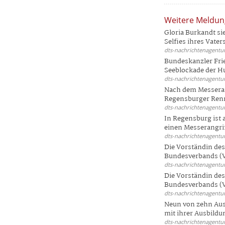
Weitere Meldu
Gloria Burkandt si
Selfies ihres Vaters 
dts-nachrichtenagentur
Bundeskanzler Frie
Seeblockade der Hut
dts-nachrichtenagentur
Nach dem Messeran
Regensburger Renn
dts-nachrichtenagentur
In Regensburg ist
einen Messerangriff
dts-nachrichtenagentur
Die Vorständin de
Bundesverbands (V
dts-nachrichtenagentur
Die Vorständin de
Bundesverbands (V
dts-nachrichtenagentur
Neun von zehn Aus
mit ihrer Ausbildun
dts-nachrichtenagentur