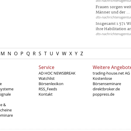
dts-nachrichtenagentur
Frauen sorgen weite
Männer und der ...
dts-nachrichtenagentur
Insgesamt 1.571 Wi
ihre Habilitation an
dts-nachrichtenagentur
M
N
O
P
Q
R
S
T
U
V
W
X
Y
Z
Service
Weitere Angebot
AD HOC NEWSBREAK
trading-house.net AG
Watchlist
Kostenlose
e
Börsenlexikon
Börsenseminare
systeme
RSS_Feeds
direktbroker.de
ignale
Kontakt
poppress.de
te &
scheine
eminare