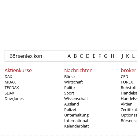
Börsenlexikon
A
B
C
D
E
F
G
H
I
J
K
L
Aktienkurse
Nachrichten
broker
DAX
Börse
CFD
MDAX
Wirtschaft
FOREX
TECDAX
Politik
Rohstoff
SDAX
Sport
Handels
Dow Jones
Wissenschaft
Handelss
Ausland
Aktien
Polizei
Zertifika
Unterhaltung
Options
International
Börsens
Kalenderblatt