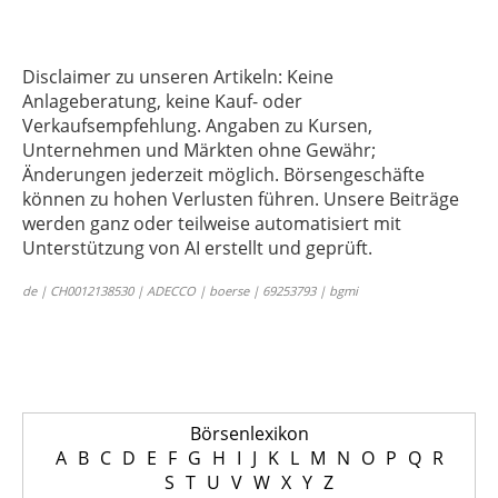
Disclaimer zu unseren Artikeln: Keine
Anlageberatung, keine Kauf- oder
Verkaufsempfehlung. Angaben zu Kursen,
Unternehmen und Märkten ohne Gewähr;
Änderungen jederzeit möglich. Börsengeschäfte
können zu hohen Verlusten führen. Unsere Beiträge
werden ganz oder teilweise automatisiert mit
Unterstützung von AI erstellt und geprüft.
de | CH0012138530 | ADECCO | boerse | 69253793 | bgmi
Börsenlexikon
A
B
C
D
E
F
G
H
I
J
K
L
M
N
O
P
Q
R
S
T
U
V
W
X
Y
Z