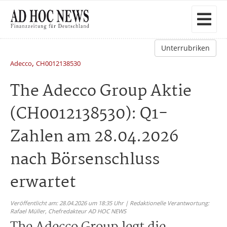
Unterrubriken
,
Adecco
CH0012138530
The Adecco Group Aktie
(CH0012138530): Q1-
Zahlen am 28.04.2026
nach Börsenschluss
erwartet
Veröffentlicht am: 28.04.2026 um 18:35 Uhr | Redaktionelle Verantwortung:
Rafael Müller,
Chefredakteur AD HOC NEWS