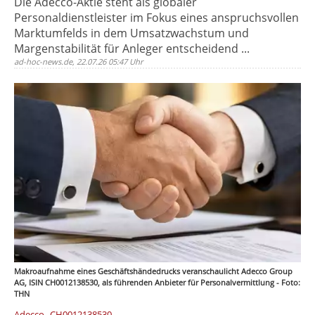
Die Adecco-Aktie steht als globaler
Personaldienstleister im Fokus eines anspruchsvollen
Marktumfelds in dem Umsatzwachstum und
Margenstabilität für Anleger entscheidend ...
ad-hoc-news.de, 22.07.26 05:47 Uhr
Makroaufnahme eines Geschäftshändedrucks veranschaulicht Adecco Group
AG, ISIN CH0012138530, als führenden Anbieter für Personalvermittlung - Foto:
THN
,
Adecco
CH0012138530