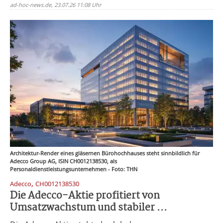
ad-hoc-news.de, 23.07.26 11:08 Uhr
Architektur-Render eines gläsernen Bürohochhauses steht sinnbildlich für
Adecco Group AG, ISIN CH0012138530, als
Personaldienstleistungsunternehmen - Foto: THN
,
Adecco
CH0012138530
Die Adecco-Aktie profitiert von
Umsatzwachstum und stabiler ...