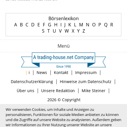
Börsenlexikon
A
B
C
D
E
F
G
H
I
J
K
L
M
N
O
P
Q
R
S
T
U
V
W
X
Y
Z
Menü
|
|
|
|
|
i
News
Kontakt
Impressum
|
|
Datenschutzerklärung
Hinweise zum Datenschutz
|
|
|
Über uns
Unsere Redaktion
Mike Steiner
2026 © Copyright
Wir verwenden Cookies, um Inhalte und Anzeigen zu
personalisieren, Funktionen für soziale Medien anbieten zu können
und die Zugriffe auf unsere Website zu analysieren. Außerdem geben
wir Informationen zu Ihrer Nutzung unserer Website an unsere