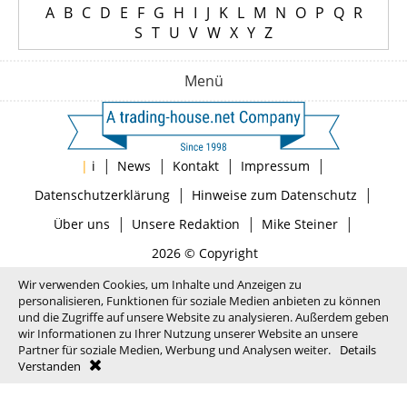
A
B
C
D
E
F
G
H
I
J
K
L
M
N
O
P
Q
R
S
T
U
V
W
X
Y
Z
Menü
|
|
|
|
|
i
News
Kontakt
Impressum
|
|
Datenschutzerklärung
Hinweise zum Datenschutz
|
|
|
Über uns
Unsere Redaktion
Mike Steiner
2026 © Copyright
Wir verwenden Cookies, um Inhalte und Anzeigen zu
personalisieren, Funktionen für soziale Medien anbieten zu können
und die Zugriffe auf unsere Website zu analysieren. Außerdem geben
wir Informationen zu Ihrer Nutzung unserer Website an unsere
Partner für soziale Medien, Werbung und Analysen weiter.
Details
Verstanden