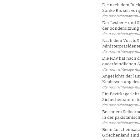
Die nach dem Rück
Sönke Rix seit vorig
dts-nachrichtenagentur
Der Lesben- und S
der Sondersitzung d
dts-nachrichtenagentur
Nach dem Vorstoß 
Ministerpräsidente
dts-nachrichtenagentur
Die FDP hat nach 
queerfeindlichen A
dts-nachrichtenagentur
Angesichts der la
Neubewertung des 
dts-nachrichtenagentur
Ein Bezirksgericht
Sicherheitsminister
dts-nachrichtenagentur
Bei einem Selbstmo
in der pakistanisch
dts-nachrichtenagentur
Beim Löscheinsatz
Griechenland sind .