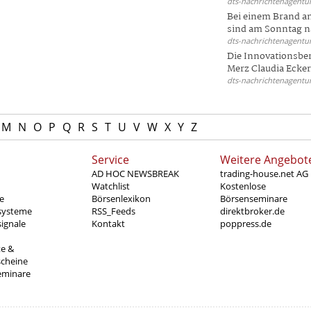
dts-nachrichtenagentur
Bei einem Brand a
sind am Sonntag na
dts-nachrichtenagentur
Die Innovationsber
Merz Claudia Eckert
dts-nachrichtenagentur
M
N
O
P
Q
R
S
T
U
V
W
X
Y
Z
Service
Weitere Angebot
AD HOC NEWSBREAK
trading-house.net AG
Watchlist
Kostenlose
e
Börsenlexikon
Börsenseminare
systeme
RSS_Feeds
direktbroker.de
ignale
Kontakt
poppress.de
te &
scheine
eminare