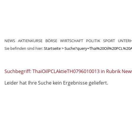
NEWS
AKTIENKURSE
BÖRSE
WIRTSCHAFT
POLITIK
SPORT
UNTER
Sie befinden sind hier:
Startseite
>
Suche?query=Thai%20Oil%20PCL%20
Suchbegriff: ThaiOilPCLAktieTH0796010013 in Rubrik New
Leider hat Ihre Suche kein Ergebnisse geliefert.