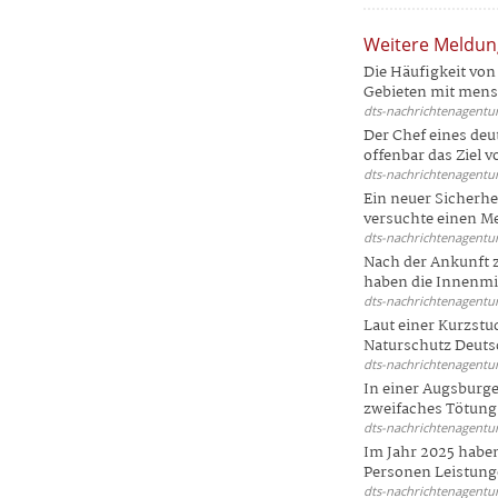
Weitere Meldu
Die Häufigkeit von 
Gebieten mit mensc
dts-nachrichtenagentur
Der Chef eines deu
offenbar das Ziel 
dts-nachrichtenagentur
Ein neuer Sicherhe
versuchte einen Me
dts-nachrichtenagentur
Nach der Ankunft 
haben die Innenmin
dts-nachrichtenagentur
Laut einer Kurzstu
Naturschutz Deutsc
dts-nachrichtenagentur
In einer Augsburge
zweifaches Tötungsd
dts-nachrichtenagentur
Im Jahr 2025 haben
Personen Leistunge
dts-nachrichtenagentur