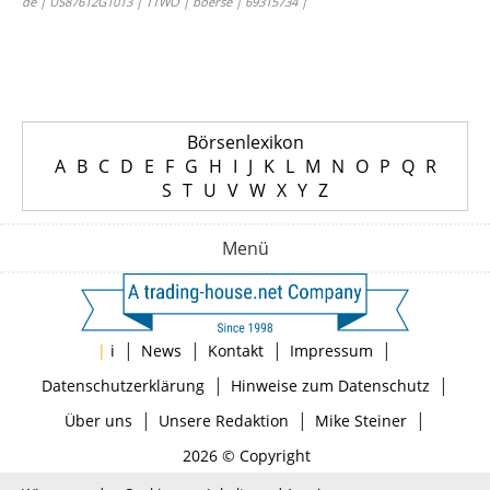
de | US87612G1013 | TTWO | boerse | 69315734 |
Börsenlexikon
A
B
C
D
E
F
G
H
I
J
K
L
M
N
O
P
Q
R
S
T
U
V
W
X
Y
Z
Menü
|
|
|
|
|
i
News
Kontakt
Impressum
|
|
Datenschutzerklärung
Hinweise zum Datenschutz
|
|
|
Über uns
Unsere Redaktion
Mike Steiner
2026 © Copyright