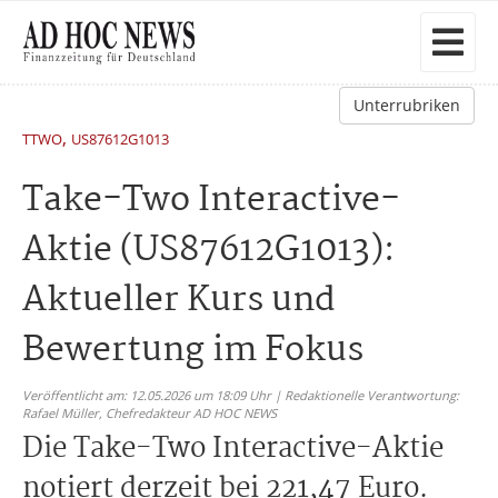
Unterrubriken
,
TTWO
US87612G1013
Take-Two Interactive-
Aktie (US87612G1013):
Aktueller Kurs und
Bewertung im Fokus
Veröffentlicht am: 12.05.2026 um 18:09 Uhr | Redaktionelle Verantwortung:
Rafael Müller,
Chefredakteur AD HOC NEWS
Die Take-Two Interactive-Aktie
notiert derzeit bei 221,47 Euro.