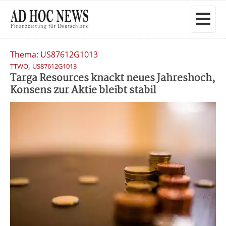
Thema: US87612G1013
,
TTWO
US87612G1013
Targa Resources knackt neues Jahreshoch,
Konsens zur Aktie bleibt stabil