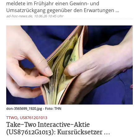
meldete im Frühjahr einen Gewinn- und
Umsatzrückgang gegenüber den Erwartungen ...
ad-hoc-news.de, 10.06.26 10:45 Uhr
don-3565699_1920.jpg - Foto: THN
,
TTWO
US87612G1013
Take-Two Interactive-Aktie
(US87612G1013): Kursrücksetzer ...