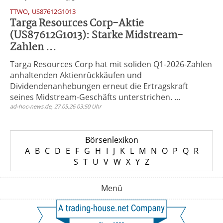
,
TTWO
US87612G1013
Targa Resources Corp-Aktie
(US87612G1013): Starke Midstream-
Zahlen ...
Targa Resources Corp hat mit soliden Q1-2026-Zahlen
anhaltenden Aktienrückkäufen und
Dividendenanhebungen erneut die Ertragskraft
seines Midstream-Geschäfts unterstrichen. ...
ad-hoc-news.de, 27.05.26 03:50 Uhr
Börsenlexikon
A
B
C
D
E
F
G
H
I
J
K
L
M
N
O
P
Q
R
S
T
U
V
W
X
Y
Z
Menü