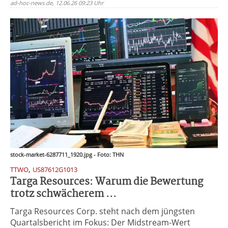
ad-hoc-news.de, 12.06.26 09:23 Uhr
stock-market-6287711_1920.jpg - Foto: THN
,
TTWO
US87612G1013
Targa Resources: Warum die Bewertung
trotz schwächerem ...
Targa Resources Corp. steht nach dem jüngsten
Quartalsbericht im Fokus: Der Midstream-Wert