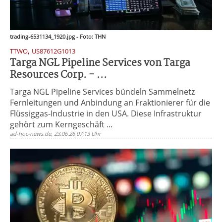
trading-6531134_1920.jpg - Foto: THN
,
TTWO
US87612G1013
Targa NGL Pipeline Services von Targa
Resources Corp. - ...
Targa NGL Pipeline Services bündeln Sammelnetz
Fernleitungen und Anbindung an Fraktionierer für die
Flüssiggas-Industrie in den USA. Diese Infrastruktur
gehört zum Kerngeschäft ...
ad-hoc-news.de, 23.06.26 07:13 Uhr