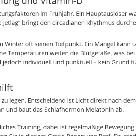
lung und Vitamin-D
stungsfaktoren im Frühjahr. Ein Hauptauslöser wa
e Jetlag“ bringt den circadianen Rhythmus durch
 Winter oft seinen Tiefpunkt. Ein Mangel kann t
rme Temperaturen weiten die Blutgefäße, was be
nd jedoch individuell und punktuell – kein Grund f
ilft
 zu legen. Entscheidend ist Licht direkt nach dem
 an und baut das Schlafhormon Melatonin ab.
hrliches Training, dabei ist regelmäßige Bewegung