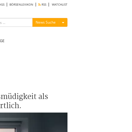
OGS
BÖRSENLEXIKON
RSS
WATCHLIST
Menü ein-/ausblenden
News Suche
GE
smüdigkeit als
tlich.