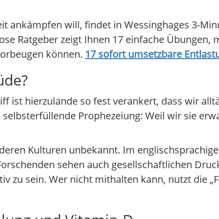
it ankämpfen will, findet in Wessinghages 3-Min
lose Ratgeber zeigt Ihnen 17 einfache Übungen, m
vorbeugen können.
17 sofort umsetzbare Entlas
üde?
iff ist hierzulande so fest verankert, dass wir all
e selbsterfüllende Prophezeiung: Weil wir sie erw
anderen Kulturen unbekannt. Im englischsprachi
 Forschenden sehen auch gesellschaftlichen Dru
iv zu sein. Wer nicht mithalten kann, nutzt die „