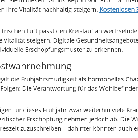
en Sie in diesem Gratis-Report von Prof. Dr. med
hre Vitalität nachhaltig steigern.
Kostenlosen 3
rischen Luft passt den Kreislauf an wechselnd
 Vitalität steigern. Digitale Gesundheitsangebot
dividuelle Erschöpfungsmuster zu erkennen.
lbstwahrnehmung
galt die Frühjahrsmüdigkeit als hormonelles Cha
olgen: Die Verantwortung für das Wohlbefinden 
gen für dieses Frühjahr zwar weiterhin viele K
zifischer Erschöpfung nehmen jedoch ab. Die Wi
ahreszeit zuzuschreiben – dahinter könnten auch 