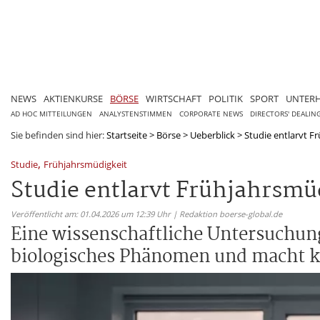
NEWS
AKTIENKURSE
BÖRSE
WIRTSCHAFT
POLITIK
SPORT
UNTER
AD HOC MITTEILUNGEN
ANALYSTENSTIMMEN
CORPORATE NEWS
DIRECTORS' DEALIN
Sie befinden sind hier:
Startseite
>
Börse
>
Ueberblick
>
Studie entlarvt F
,
Studie
Frühjahrsmüdigkeit
Studie entlarvt Frühjahrsmü
Veröffentlicht am: 01.04.2026 um 12:39 Uhr | Redaktion boerse-global.de
Eine wissenschaftliche Untersuchung
biologisches Phänomen und macht ku