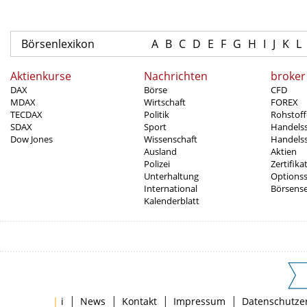
Börsenlexikon
A
B
C
D
E
F
G
H
I
J
K
L
Aktienkurse
Nachrichten
broker
DAX
Börse
CFD
MDAX
Wirtschaft
FOREX
TECDAX
Politik
Rohstoff
SDAX
Sport
Handels
Dow Jones
Wissenschaft
Handelss
Ausland
Aktien
Polizei
Zertifika
Unterhaltung
Options
International
Börsens
Kalenderblatt
|
|
|
|
|
i
News
Kontakt
Impressum
Datenschutze