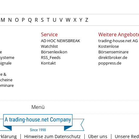
M
N
O
P
Q
R
S
T
U
V
W
X
Y
Z
Service
Weitere Angebot
AD HOC NEWSBREAK
trading-house.net AG
Watchlist
Kostenlose
e
Börsenlexikon
Börsenseminare
systeme
RSS_Feeds
direktbroker.de
ignale
Kontakt
poppress.de
te &
scheine
eminare
Menü
|
|
|
rklärung
Hinweise zum Datenschutz
Über uns
Unsere Red