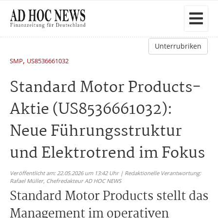
Unterrubriken
,
SMP
US8536661032
Standard Motor Products-
Aktie (US8536661032):
Neue Führungsstruktur
und Elektrotrend im Fokus
Veröffentlicht am: 22.05.2026 um 13:42 Uhr | Redaktionelle Verantwortung:
Rafael Müller,
Chefredakteur AD HOC NEWS
Standard Motor Products stellt das
Management im operativen