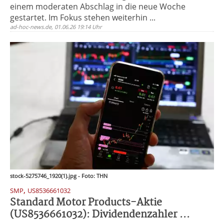
einem moderaten Abschlag in die neue Woche
gestartet. Im Fokus stehen weiterhin ...
ad-hoc-news.de, 01.06.26 19:14 Uhr
stock-5275746_1920(1).jpg - Foto: THN
,
SMP
US8536661032
Standard Motor Products-Aktie
(US8536661032): Dividendenzahler ...