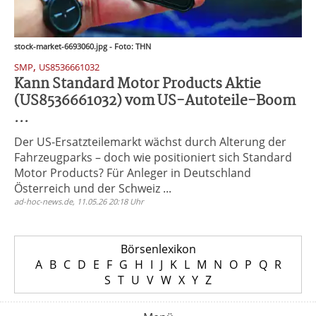
stock-market-6693060.jpg - Foto: THN
,
SMP
US8536661032
Kann Standard Motor Products Aktie
(US8536661032) vom US-Autoteile-Boom
...
Der US-Ersatzteilemarkt wächst durch Alterung der
Fahrzeugparks – doch wie positioniert sich Standard
Motor Products? Für Anleger in Deutschland
Österreich und der Schweiz ...
ad-hoc-news.de, 11.05.26 20:18 Uhr
Börsenlexikon
A
B
C
D
E
F
G
H
I
J
K
L
M
N
O
P
Q
R
S
T
U
V
W
X
Y
Z