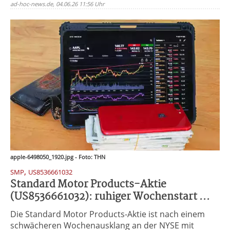
ad-hoc-news.de, 04.06.26 11:56 Uhr
apple-6498050_1920.jpg - Foto: THN
,
SMP
US8536661032
Standard Motor Products-Aktie
(US8536661032): ruhiger Wochenstart ...
Die Standard Motor Products-Aktie ist nach einem
schwächeren Wochenausklang an der NYSE mit