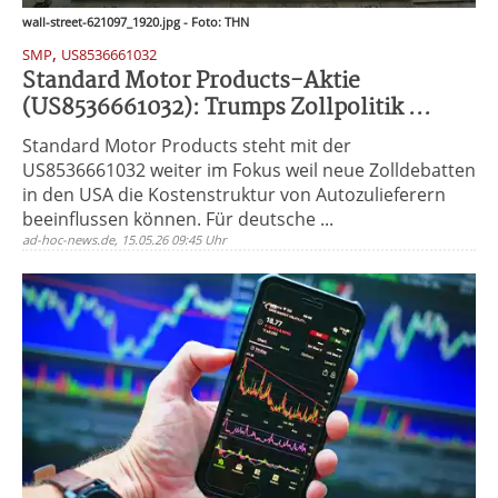
wall-street-621097_1920.jpg - Foto: THN
,
SMP
US8536661032
Standard Motor Products-Aktie
(US8536661032): Trumps Zollpolitik ...
Standard Motor Products steht mit der
US8536661032 weiter im Fokus weil neue Zolldebatten
in den USA die Kostenstruktur von Autozulieferern
beeinflussen können. Für deutsche ...
ad-hoc-news.de, 15.05.26 09:45 Uhr