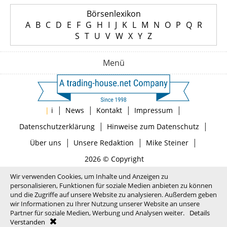
Börsenlexikon
A
B
C
D
E
F
G
H
I
J
K
L
M
N
O
P
Q
R
S
T
U
V
W
X
Y
Z
Menü
|
|
|
|
|
i
News
Kontakt
Impressum
|
|
Datenschutzerklärung
Hinweise zum Datenschutz
|
|
|
Über uns
Unsere Redaktion
Mike Steiner
2026 © Copyright
Wir verwenden Cookies, um Inhalte und Anzeigen zu
personalisieren, Funktionen für soziale Medien anbieten zu können
und die Zugriffe auf unsere Website zu analysieren. Außerdem geben
wir Informationen zu Ihrer Nutzung unserer Website an unsere
Partner für soziale Medien, Werbung und Analysen weiter.
Details
Verstanden