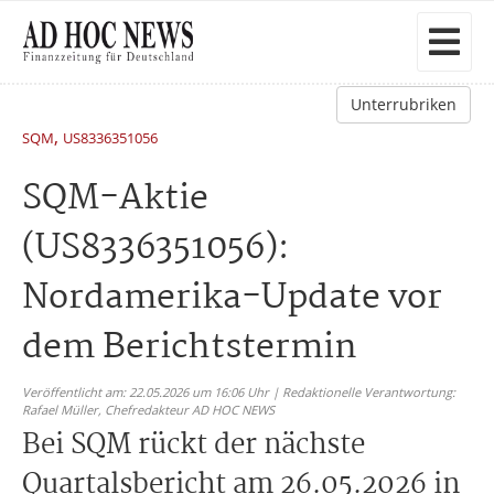
Unterrubriken
,
SQM
US8336351056
SQM-Aktie
(US8336351056):
Nordamerika-Update vor
dem Berichtstermin
Veröffentlicht am: 22.05.2026 um 16:06 Uhr | Redaktionelle Verantwortung:
Rafael Müller,
Chefredakteur AD HOC NEWS
Bei SQM rückt der nächste
Quartalsbericht am 26.05.2026 in