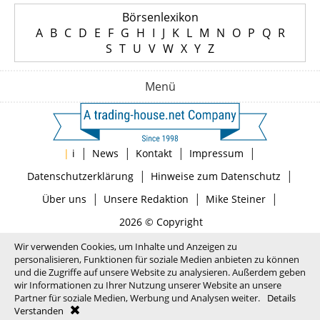
Börsenlexikon
A
B
C
D
E
F
G
H
I
J
K
L
M
N
O
P
Q
R
S
T
U
V
W
X
Y
Z
Menü
|
|
|
|
|
i
News
Kontakt
Impressum
|
|
Datenschutzerklärung
Hinweise zum Datenschutz
|
|
|
Über uns
Unsere Redaktion
Mike Steiner
2026 © Copyright
Wir verwenden Cookies, um Inhalte und Anzeigen zu
personalisieren, Funktionen für soziale Medien anbieten zu können
und die Zugriffe auf unsere Website zu analysieren. Außerdem geben
wir Informationen zu Ihrer Nutzung unserer Website an unsere
Partner für soziale Medien, Werbung und Analysen weiter.
Details
Verstanden