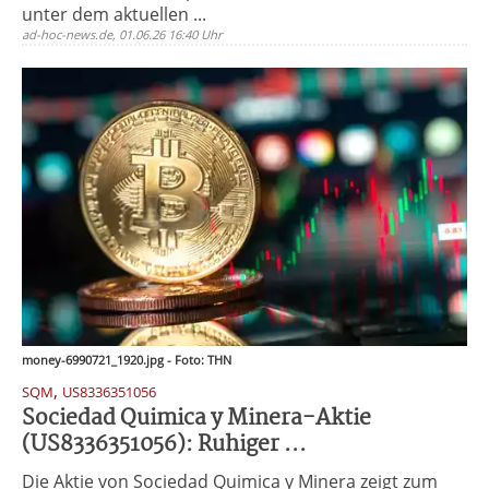
unter dem aktuellen ...
ad-hoc-news.de, 01.06.26 16:40 Uhr
money-6990721_1920.jpg - Foto: THN
,
SQM
US8336351056
Sociedad Quimica y Minera-Aktie
(US8336351056): Ruhiger ...
Die Aktie von Sociedad Quimica y Minera zeigt zum