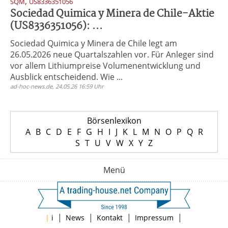
,
SQM
US8336351056
Sociedad Quimica y Minera de Chile-Aktie
(US8336351056): ...
Sociedad Quimica y Minera de Chile legt am
26.05.2026 neue Quartalszahlen vor. Für Anleger sind
vor allem Lithiumpreise Volumenentwicklung und
Ausblick entscheidend. Wie ...
ad-hoc-news.de, 24.05.26 16:59 Uhr
Börsenlexikon
A
B
C
D
E
F
G
H
I
J
K
L
M
N
O
P
Q
R
S
T
U
V
W
X
Y
Z
Menü
|
|
|
|
|
i
News
Kontakt
Impressum