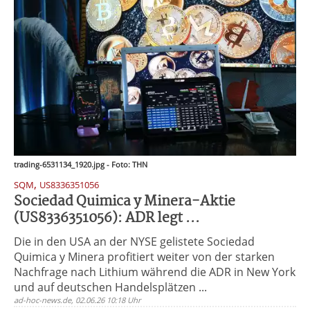
trading-6531134_1920.jpg - Foto: THN
,
SQM
US8336351056
Sociedad Quimica y Minera-Aktie
(US8336351056): ADR legt ...
Die in den USA an der NYSE gelistete Sociedad
Quimica y Minera profitiert weiter von der starken
Nachfrage nach Lithium während die ADR in New York
und auf deutschen Handelsplätzen ...
ad-hoc-news.de, 02.06.26 10:18 Uhr