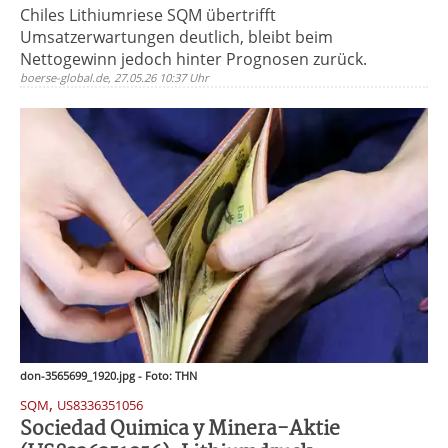
Chiles Lithiumriese SQM übertrifft
Umsatzerwartungen deutlich, bleibt beim
Nettogewinn jedoch hinter Prognosen zurück.
boerse-global.de, 27.05.26 10:37 Uhr
don-3565699_1920.jpg - Foto: THN
,
SQM
US8336351056
Sociedad Quimica y Minera-Aktie