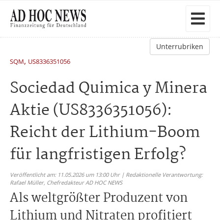
Unterrubriken
,
SQM
US8336351056
Sociedad Quimica y Minera
Aktie (US8336351056):
Reicht der Lithium-Boom
für langfristigen Erfolg?
Veröffentlicht am: 11.05.2026 um 13:00 Uhr | Redaktionelle Verantwortung:
Rafael Müller,
Chefredakteur AD HOC NEWS
Als weltgrößter Produzent von
Lithium und Nitraten profitiert