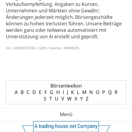
Verkaufsempfehlung. Angaben zu Kursen,
Unternehmen und Märkten ohne Gewähr;
Änderungen jederzeit möglich. Börsengeschäfte
können zu hohen Verlusten führen. Unsere Beiträge
werden ganz oder teilweise automatisiert mit
Unterstützung von AI erstellt und geprüft.
de | US8336351056 | SQM | boerse | 69304538 |
Börsenlexikon
A
B
C
D
E
F
G
H
I
J
K
L
M
N
O
P
Q
R
S
T
U
V
W
X
Y
Z
Menü