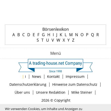
Börsenlexikon
A
B
C
D
E
F
G
H
I
J
K
L
M
N
O
P
Q
R
S
T
U
V
W
X
Y
Z
Menü
|
|
|
|
|
i
News
Kontakt
Impressum
|
|
Datenschutzerklärung
Hinweise zum Datenschutz
|
|
|
Über uns
Unsere Redaktion
Mike Steiner
2026 © Copyright
Wir verwenden Cookies, um Inhalte und Anzeigen zu