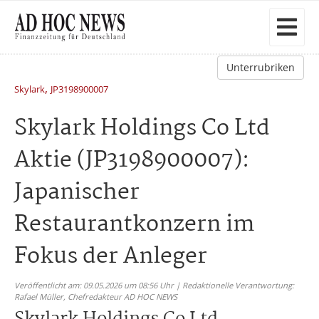
Unterrubriken
,
Skylark
JP3198900007
Skylark Holdings Co Ltd
Aktie (JP3198900007):
Japanischer
Restaurantkonzern im
Fokus der Anleger
Veröffentlicht am: 09.05.2026 um 08:56 Uhr | Redaktionelle Verantwortung:
Rafael Müller,
Chefredakteur AD HOC NEWS