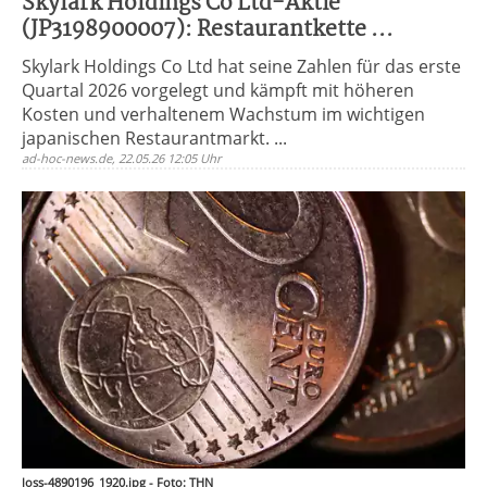
Skylark Holdings Co Ltd-Aktie
(JP3198900007): Restaurantkette ...
Skylark Holdings Co Ltd hat seine Zahlen für das erste
Quartal 2026 vorgelegt und kämpft mit höheren
Kosten und verhaltenem Wachstum im wichtigen
japanischen Restaurantmarkt. ...
ad-hoc-news.de, 22.05.26 12:05 Uhr
loss-4890196_1920.jpg - Foto: THN