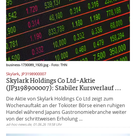
business-1730089_1920.jpg - Foto: THN
,
Skylark
JP3198900007
Skylark Holdings Co Ltd-Aktie
(JP3198900007): Stabiler Kursverlauf ...
Die Aktie von Skylark Holdings Co Ltd zeigt zum
Wochenauftakt an der Tokioter Börse einen ruhigen
Handel während Japans Gastronomiebranche weiter
von der schrittweisen Erholung ...
ad-hoc-news.de, 01.06.26 19:58 Uhr