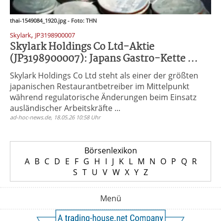
thai-1549084_1920.jpg - Foto: THN
,
Skylark
JP3198900007
Skylark Holdings Co Ltd-Aktie
(JP3198900007): Japans Gastro-Kette ...
Skylark Holdings Co Ltd steht als einer der größten
japanischen Restaurantbetreiber im Mittelpunkt
während regulatorische Änderungen beim Einsatz
ausländischer Arbeitskräfte ...
ad-hoc-news.de, 18.05.26 10:58 Uhr
Börsenlexikon
A
B
C
D
E
F
G
H
I
J
K
L
M
N
O
P
Q
R
S
T
U
V
W
X
Y
Z
Menü