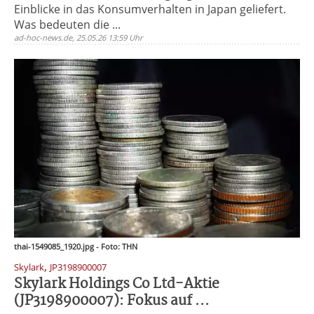
Einblicke in das Konsumverhalten in Japan geliefert.
Was bedeuten die ...
ad-hoc-news.de, 25.05.26 13:59 Uhr
thai-1549085_1920.jpg - Foto: THN
,
Skylark
JP3198900007
Skylark Holdings Co Ltd-Aktie
(JP3198900007): Fokus auf ...