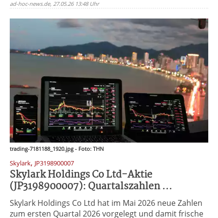
ad-hoc-news.de, 27.05.26 13:48 Uhr
trading-7181188_1920.jpg - Foto: THN
,
Skylark
JP3198900007
Skylark Holdings Co Ltd-Aktie
(JP3198900007): Quartalszahlen ...
Skylark Holdings Co Ltd hat im Mai 2026 neue Zahlen
zum ersten Quartal 2026 vorgelegt und damit frische