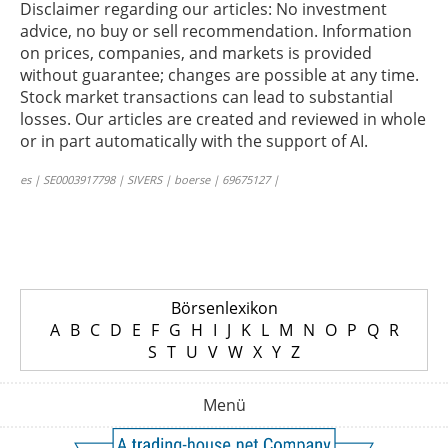
Disclaimer regarding our articles: No investment
advice, no buy or sell recommendation. Information
on prices, companies, and markets is provided
without guarantee; changes are possible at any time.
Stock market transactions can lead to substantial
losses. Our articles are created and reviewed in whole
or in part automatically with the support of AI.
es | SE0003917798 | SIVERS | boerse | 69675127 |
Börsenlexikon
A
B
C
D
E
F
G
H
I
J
K
L
M
N
O
P
Q
R
S
T
U
V
W
X
Y
Z
Menü