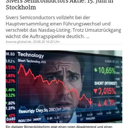
Sivers Semiconductors Aktie: 15. Juni in
Stockholm
Sivers Semiconductors vollzieht bei der
Hauptversammlung einen Führungswechsel und
verschiebt das Nasdaq-Listing. Trotz Umsatzrückgang
wächst die Auftragspipeline deutlich. ...
boerse-global.de, 20.06.26 16:20 Uhr
Ein digitaler Börsenbildschirm zeigt einen roten Abwärtstrend und einen