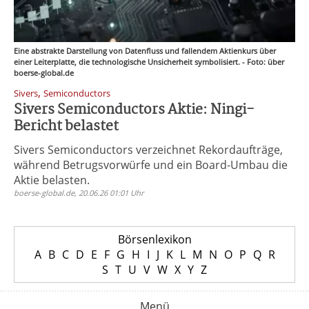
Eine abstrakte Darstellung von Datenfluss und fallendem Aktienkurs über
einer Leiterplatte, die technologische Unsicherheit symbolisiert. - Foto: über
boerse-global.de
,
Sivers
Semiconductors
Sivers Semiconductors Aktie: Ningi-
Bericht belastet
Sivers Semiconductors verzeichnet Rekordaufträge,
während Betrugsvorwürfe und ein Board-Umbau die
Aktie belasten.
boerse-global.de, 20.06.26 01:01 Uhr
Börsenlexikon
A
B
C
D
E
F
G
H
I
J
K
L
M
N
O
P
Q
R
S
T
U
V
W
X
Y
Z
Menü