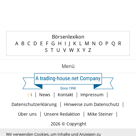
Börsenlexikon
A
B
C
D
E
F
G
H
I
J
K
L
M
N
O
P
Q
R
S
T
U
V
W
X
Y
Z
Menü
|
|
|
|
|
i
News
Kontakt
Impressum
|
|
Datenschutzerklärung
Hinweise zum Datenschutz
|
|
|
Über uns
Unsere Redaktion
Mike Steiner
2026 © Copyright
Wir verwenden Cookies, um Inhalte und Anzeigen zu