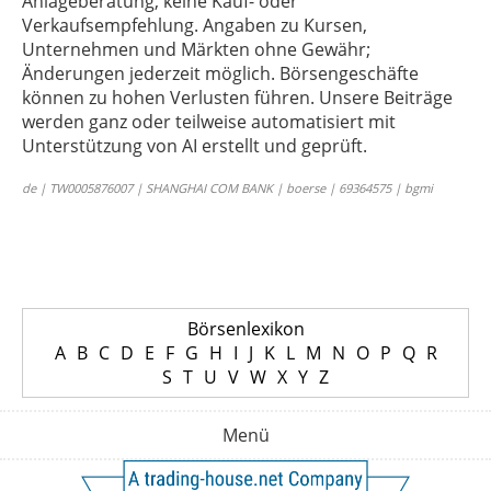
Anlageberatung, keine Kauf- oder
Verkaufsempfehlung. Angaben zu Kursen,
Unternehmen und Märkten ohne Gewähr;
Änderungen jederzeit möglich. Börsengeschäfte
können zu hohen Verlusten führen. Unsere Beiträge
werden ganz oder teilweise automatisiert mit
Unterstützung von AI erstellt und geprüft.
de | TW0005876007 | SHANGHAI COM BANK | boerse | 69364575 | bgmi
Börsenlexikon
A
B
C
D
E
F
G
H
I
J
K
L
M
N
O
P
Q
R
S
T
U
V
W
X
Y
Z
Menü