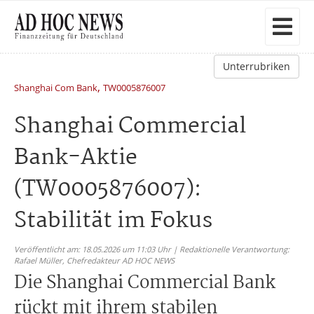
Unterrubriken
,
Shanghai Com Bank
TW0005876007
Shanghai Commercial
Bank-Aktie
(TW0005876007):
Stabilität im Fokus
Veröffentlicht am: 18.05.2026 um 11:03 Uhr | Redaktionelle Verantwortung:
Rafael Müller,
Chefredakteur AD HOC NEWS
Die Shanghai Commercial Bank
rückt mit ihrem stabilen