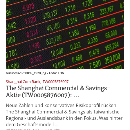
business-1730089_1920.jpg - Foto: THN
,
Shanghai Com Bank
TW0005876007
The Shanghai Commercial & Savings-
Aktie (TW0005876007): ...
Neue Zahlen und konservatives Risikoprofil rücken
The Shanghai Commercial & Savings als taiwanische
Regional- und Auslandsbank in den Fokus. Was hinter
dem Geschäftsmodell ...
ad-hoc-news.de, 22.05.26 13:15 Uhr