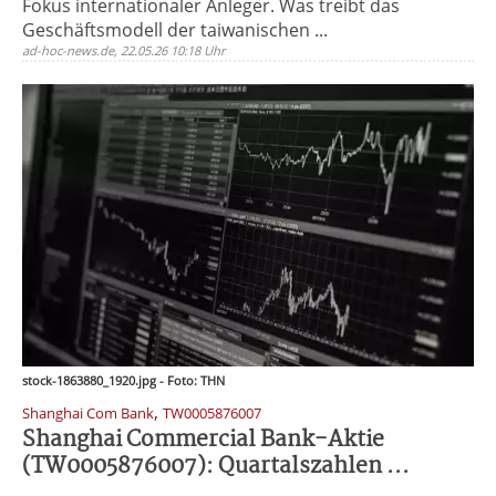
Fokus internationaler Anleger. Was treibt das
Geschäftsmodell der taiwanischen ...
ad-hoc-news.de, 22.05.26 10:18 Uhr
stock-1863880_1920.jpg - Foto: THN
,
Shanghai Com Bank
TW0005876007
Shanghai Commercial Bank-Aktie
(TW0005876007): Quartalszahlen ...