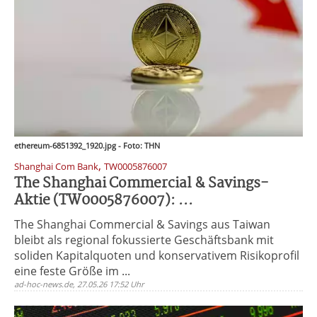
ethereum-6851392_1920.jpg - Foto: THN
,
Shanghai Com Bank
TW0005876007
The Shanghai Commercial & Savings-
Aktie (TW0005876007): ...
The Shanghai Commercial & Savings aus Taiwan
bleibt als regional fokussierte Geschäftsbank mit
soliden Kapitalquoten und konservativem Risikoprofil
eine feste Größe im ...
ad-hoc-news.de, 27.05.26 17:52 Uhr