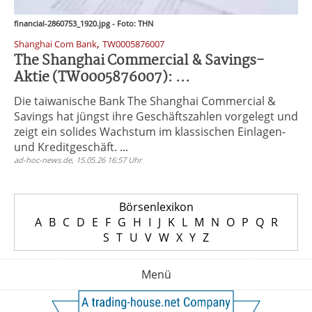
financial-2860753_1920.jpg - Foto: THN
,
Shanghai Com Bank
TW0005876007
The Shanghai Commercial & Savings-
Aktie (TW0005876007): ...
Die taiwanische Bank The Shanghai Commercial &
Savings hat jüngst ihre Geschäftszahlen vorgelegt und
zeigt ein solides Wachstum im klassischen Einlagen-
und Kreditgeschäft. ...
ad-hoc-news.de, 15.05.26 16:57 Uhr
Börsenlexikon
A
B
C
D
E
F
G
H
I
J
K
L
M
N
O
P
Q
R
S
T
U
V
W
X
Y
Z
Menü