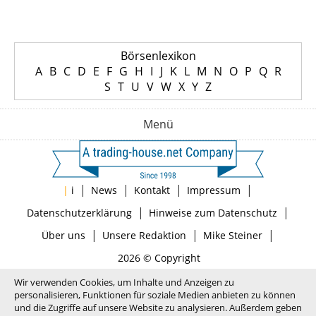
Börsenlexikon
A
B
C
D
E
F
G
H
I
J
K
L
M
N
O
P
Q
R
S
T
U
V
W
X
Y
Z
Menü
|
|
|
|
|
i
News
Kontakt
Impressum
|
|
Datenschutzerklärung
Hinweise zum Datenschutz
|
|
|
Über uns
Unsere Redaktion
Mike Steiner
2026 © Copyright
Wir verwenden Cookies, um Inhalte und Anzeigen zu
personalisieren, Funktionen für soziale Medien anbieten zu können
und die Zugriffe auf unsere Website zu analysieren. Außerdem geben