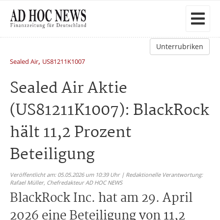
Unterrubriken
,
Sealed Air
US81211K1007
Sealed Air Aktie
(US81211K1007): BlackRock
hält 11,2 Prozent
Beteiligung
Veröffentlicht am: 05.05.2026 um 10:39 Uhr | Redaktionelle Verantwortung:
Rafael Müller,
Chefredakteur AD HOC NEWS
BlackRock Inc. hat am 29. April
2026 eine Beteiligung von 11,2