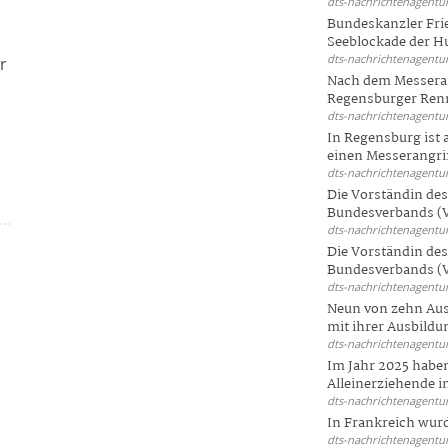
dts-nachrichtenagentur
Bundeskanzler Frie
Seeblockade der Hut
dts-nachrichtenagentur
r
Nach dem Messeran
Regensburger Renn
dts-nachrichtenagentur
In Regensburg ist
einen Messerangriff
dts-nachrichtenagentur
Die Vorständin de
Bundesverbands (V
dts-nachrichtenagentur
Die Vorständin de
Bundesverbands (V
dts-nachrichtenagentur
Neun von zehn Aus
mit ihrer Ausbildun
dts-nachrichtenagentur
Im Jahr 2025 haben
Alleinerziehende i
dts-nachrichtenagentur
In Frankreich wur
dts-nachrichtenagentur