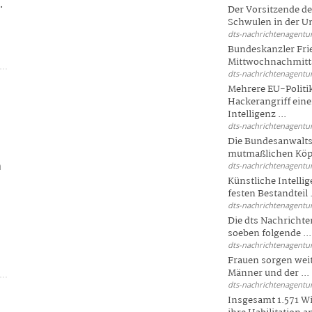
.
Der Vorsitzende d
Schwulen in der Un
dts-nachrichtenagentur
Bundeskanzler Fri
Mittwochnachmitta
dts-nachrichtenagentur
Mehrere EU-Politi
Hackerangriff ein
Intelligenz ...
dts-nachrichtenagentur
Die Bundesanwalts
mutmaßlichen Köpfe
h
dts-nachrichtenagentur
Künstliche Intellig
festen Bestandteil .
dts-nachrichtenagentur
Die dts Nachrichten
soeben folgende ...
dts-nachrichtenagentur
Frauen sorgen weite
Männer und der ...
dts-nachrichtenagentur
Insgesamt 1.571 Wi