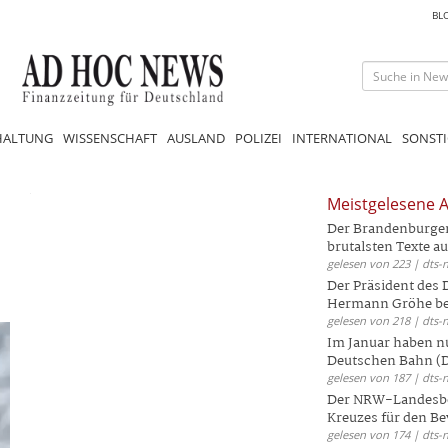
BL
HALTUNG
WISSENSCHAFT
AUSLAND
POLIZEI
INTERNATIONAL
SONSTI
Meistgelesene A
Der Brandenburger 
brutalsten Texte aus
gelesen von 223 | dts-
Der Präsident des
Hermann Gröhe bek
gelesen von 218 | dts-
Im Januar haben nu
Deutschen Bahn (DB
gelesen von 187 | dts-
Der NRW-Landesbe
Kreuzes für den Be
gelesen von 174 | dts-