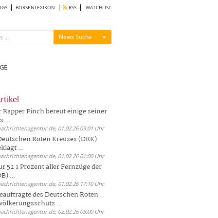
OGS
BÖRSENLEXIKON
RSS
WATCHLIST
Menü ein-/ausblenden
News Suche
GE
rtikel
Rapper Finch bereut einige seiner
 ...
nachrichtenagentur.de, 01.02.26 09:01 Uhr
 Deutschen Roten Kreuzes (DRK)
lagt ...
nachrichtenagentur.de, 01.02.26 01:00 Uhr
r 52 1 Prozent aller Fernzüge der
) ...
nachrichtenagentur.de, 01.02.26 17:10 Uhr
auftragte des Deutschen Roten
völkerungsschutz ...
nachrichtenagentur.de, 02.02.26 05:00 Uhr