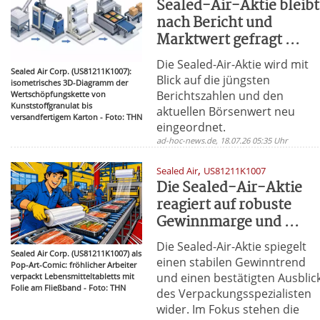
Sealed-Air-Aktie bleibt
nach Bericht und
Marktwert gefragt ...
Die Sealed-Air-Aktie wird mit
Sealed Air Corp. (US81211K1007):
Blick auf die jüngsten
isometrisches 3D-Diagramm der
Berichtszahlen und den
Wertschöpfungskette von
Kunststoffgranulat bis
aktuellen Börsenwert neu
versandfertigem Karton - Foto: THN
eingeordnet.
ad-hoc-news.de, 18.07.26 05:35 Uhr
,
Sealed Air
US81211K1007
Die Sealed-Air-Aktie
reagiert auf robuste
Gewinnmarge und ...
Die Sealed-Air-Aktie spiegelt
Sealed Air Corp. (US81211K1007) als
einen stabilen Gewinntrend
Pop-Art-Comic: fröhlicher Arbeiter
und einen bestätigten Ausblic
verpackt Lebensmitteltabletts mit
Folie am Fließband - Foto: THN
des Verpackungsspezialisten
wider. Im Fokus stehen die