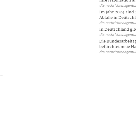
ihre Habilitation an
dts-nachrichtenagentur
Im Jahr 2024 sind 
Abfälle in Deutschl
dts-nachrichtenagentur
In Deutschland gi
dts-nachrichtenagentur
Die Bundesarbeit
befürchtet neue Här
dts-nachrichtenagentur
n
h