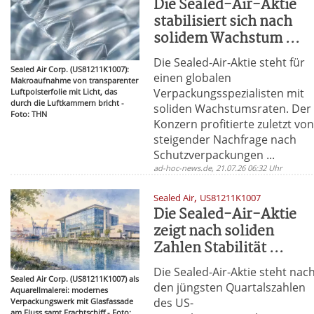
Die Sealed-Air-Aktie
stabilisiert sich nach
solidem Wachstum ...
Die Sealed-Air-Aktie steht für
Sealed Air Corp. (US81211K1007):
einen globalen
Makroaufnahme von transparenter
Verpackungsspezialisten mit
Luftpolsterfolie mit Licht, das
durch die Luftkammern bricht -
soliden Wachstumsraten. Der
Foto: THN
Konzern profitierte zuletzt vo
steigender Nachfrage nach
Schutzverpackungen ...
ad-hoc-news.de, 21.07.26 06:32 Uhr
,
Sealed Air
US81211K1007
Die Sealed-Air-Aktie
zeigt nach soliden
Zahlen Stabilität ...
Die Sealed-Air-Aktie steht nac
Sealed Air Corp. (US81211K1007) als
den jüngsten Quartalszahlen
Aquarellmalerei: modernes
des US-
Verpackungswerk mit Glasfassade
am Fluss samt Frachtschiff - Foto: