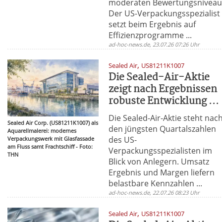
moderaten Bewertungsniveau
Der US-Verpackungsspezialist
setzt beim Ergebnis auf
Effizienzprogramme ...
ad-hoc-news.de, 23.07.26 07:26 Uhr
,
Sealed Air
US81211K1007
Die Sealed-Air-Aktie
zeigt nach Ergebnissen
robuste Entwicklung ...
Die Sealed-Air-Aktie steht nac
Sealed Air Corp. (US81211K1007) als
den jüngsten Quartalszahlen
Aquarellmalerei: modernes
des US-
Verpackungswerk mit Glasfassade
am Fluss samt Frachtschiff - Foto:
Verpackungsspezialisten im
THN
Blick von Anlegern. Umsatz
Ergebnis und Margen liefern
belastbare Kennzahlen ...
ad-hoc-news.de, 22.07.26 08:23 Uhr
,
Sealed Air
US81211K1007