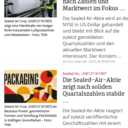
nach Zahlen und
Marktwert im Fokus ...
Die Sealed Air-Aktie wird an de
Sealed Air Corp. (US81211K1007)
NYSE in US-Dollar gehandelt
zeigt eine Fabrikhalle mit riesiger
und bleibt mit Blick auf die
Rolle industrieller Luftpolsterfolie
und Mitarbeitern - Foto: THN
zuletzt gemeldeten
Quartalszahlen und den
aktuellen Marktwert
interessant. Der Konzern ...
ad-hoc-news.de, 24.07.26 09:59 Uhr
,
Sealed Air
US81211K1007
Die Sealed-Air-Aktie
zeigt nach soliden
Quartalszahlen stabile
...
Sealed Air Corp. (US81211K1007) als
Die Sealed-Air-Aktie reagiert
Bauhaus-Poster: geometrische
Formen und Schriftzug PACKAGING
auf zuletzt veröffentlichte
in kräftigen Grundfarben - Foto:
Geschäftszahlen mit einem
THN