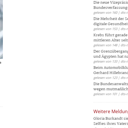
Die neue Vizepräsi
Bundesverfassungs
gelesen von 160 | dts-
Die Mehrheit der S
digitale Gesundhei
gelesen von 153 | dts-
Krebs führt gerad
mittleren Alter selt
gelesen von 148 | dts-
Der Grenzübergang
und Ägypten hat na
gelesen von 133 | dts-
e
Beim Automobilklu
Gerhard Hillebrand
gelesen von 123 | dts-
Die Bundesanwalts
wegen mutmaßliche
gelesen von 101 | dts-
Weitere Meldu
Gloria Burkandt si
Selfies ihres Vaters 