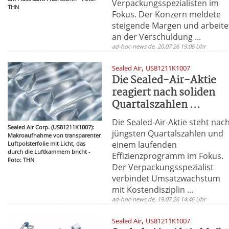
Verpackungsspezialisten im
THN
Fokus. Der Konzern meldete
steigende Margen und arbeite
an der Verschuldung ...
ad-hoc-news.de, 20.07.26 19:06 Uhr
,
Sealed Air
US81211K1007
Die Sealed-Air-Aktie
reagiert nach soliden
Quartalszahlen ...
Die Sealed-Air-Aktie steht nac
Sealed Air Corp. (US81211K1007):
jüngsten Quartalszahlen und
Makroaufnahme von transparenter
einem laufenden
Luftpolsterfolie mit Licht, das
durch die Luftkammern bricht -
Effizienzprogramm im Fokus.
Foto: THN
Der Verpackungsspezialist
verbindet Umsatzwachstum
mit Kostendisziplin ...
ad-hoc-news.de, 19.07.26 14:46 Uhr
,
Sealed Air
US81211K1007