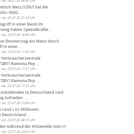
.de, 24.07.26 06:00 Uhr
drich Merz (CDU) hat die
hi-Miliz ...
.de, 23.07.26 21:33 Uhr
griff in einer Bank im
weg haben Spezialkräfte ...
.de, 23.07.26 18:46 Uhr
 am Donnerstag ein Mann durch
 in einer ...
.de, 23.07.26 17:42 Uhr
s Verbraucherzentrale
ZBV) Ramona Pop ...
.de, 23.07.26 17:21 Uhr
s Verbraucherzentrale
ZBV) Ramona Pop ...
.de, 23.07.26 17:21 Uhr
zubildenden in Deutschland sind
g zufrieden. ...
.de, 23.07.26 13:04 Uhr
 rund 1 62 Millionen
n Deutschland ...
.de, 23.07.26 08:19 Uhr
den während der Hitzewelle vom 17.
.de, 22.07.26 23:03 Uhr