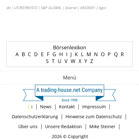
de | US78378X1072 | S&P GLOBAL | boerse | 69325051 | bgoi
Börsenlexikon
A
B
C
D
E
F
G
H
I
J
K
L
M
N
O
P
Q
R
S
T
U
V
W
X
Y
Z
Menü
|
|
|
|
|
i
News
Kontakt
Impressum
|
|
Datenschutzerklärung
Hinweise zum Datenschutz
|
|
|
Über uns
Unsere Redaktion
Mike Steiner
2026 © Copyright