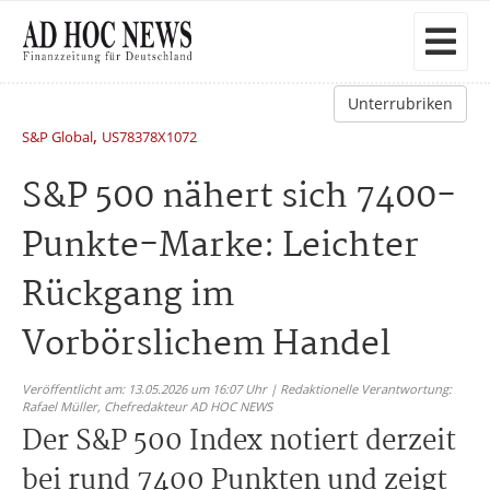
Unterrubriken
,
S&P Global
US78378X1072
S&P 500 nähert sich 7400-
Punkte-Marke: Leichter
Rückgang im
Vorbörslichem Handel
Veröffentlicht am: 13.05.2026 um 16:07 Uhr | Redaktionelle Verantwortung:
Rafael Müller,
Chefredakteur AD HOC NEWS
Der S&P 500 Index notiert derzeit
bei rund 7400 Punkten und zeigt