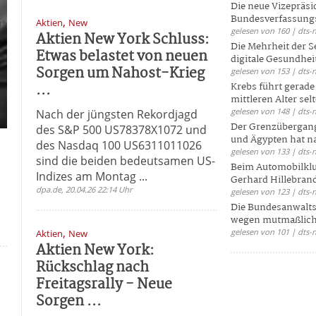
Die neue Vizepräsi
Bundesverfassungs
,
Aktien
New
gelesen von 160 | dts-
Aktien New York Schluss:
Die Mehrheit der S
Etwas belastet von neuen
digitale Gesundhei
Sorgen um Nahost-Krieg
gelesen von 153 | dts-
...
Krebs führt gerad
mittleren Alter selt
gelesen von 148 | dts-
Nach der jüngsten Rekordjagd
Der Grenzübergang
des S&P 500 US78378X1072 und
und Ägypten hat na
des Nasdaq 100 US6311011026
gelesen von 133 | dts-
sind die beiden bedeutsamen US-
Beim Automobilklu
Indizes am Montag ...
Gerhard Hillebrand
dpa.de, 20.04.26 22:14 Uhr
gelesen von 123 | dts-
Die Bundesanwalts
wegen mutmaßliche
,
gelesen von 101 | dts-
Aktien
New
Aktien New York:
Rückschlag nach
Freitagsrally - Neue
Sorgen ...