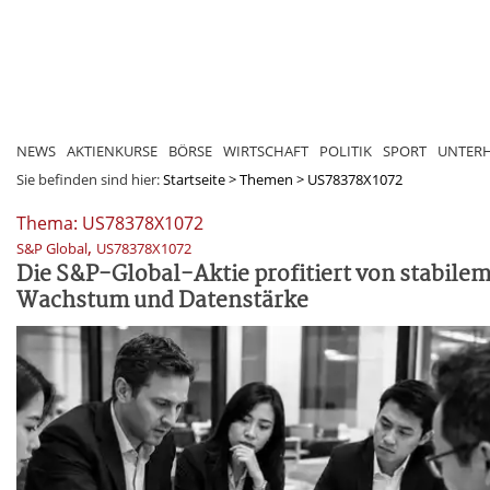
NEWS
AKTIENKURSE
BÖRSE
WIRTSCHAFT
POLITIK
SPORT
UNTER
Sie befinden sind hier:
Startseite
>
Themen
>
US78378X1072
Thema: US78378X1072
,
S&P Global
US78378X1072
Die S&P-Global-Aktie profitiert von stabile
Wachstum und Datenstärke