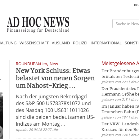
BL
HALTUNG
WISSENSCHAFT
AUSLAND
POLIZEI
INTERNATIONAL
SONSTI
,
Meistgelesene A
ROUNDUPAktien
New
New York Schluss: Etwas
Der Brandenburger 
m
belastet von neuen Sorgen
brutalsten Texte aus
gelesen von 223 | dts-
um Nahost-Krieg ...
Der Präsident des
Hermann Gröhe bek
Nach der jüngsten Rekordjagd
gelesen von 218 | dts-
des S&P 500 US78378X1072 und
Im Januar haben nu
des Nasdaq 100 US6311011026
Deutschen Bahn (DB
sind die beiden bedeutsamen US-
gelesen von 187 | dts-
Indizes am Montag ...
Der NRW-Landesbe
Kreuzes für den Be
dpa.de, 20.04.26 22:27 Uhr
gelesen von 174 | dts-