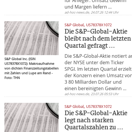
für Anleger. Umsatz Gewinn
und Margen liefern ...
ad-hoc-news.de, 24.07.26 12:44 Uhr
,
S&P Global
US78378X1072
Die S&P-Global-Aktie
bleibt nach dem letzten
Quartal gefragt ...
Die S&P-Global-Aktie notiert a
S&P Global Inc. (ISIN
der NYSE unter dem Ticker
US78378X1072): Makroaufnahme
SPGI. Im letzten Quartal erziel
von dichten Finanzzeitungstabellen
mit Zahlen und Lupe am Rand -
der Konzern einen Umsatz vo
Foto: THN
3 80 Milliarden Dollar und
einen bereinigten Gewinn ...
ad-hoc-news.de, 23.07.26 05:53 Uhr
,
S&P Global
US78378X1072
Die S&P-Global-Aktie
legt nach starken
Quartalszahlen zu ...