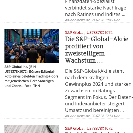
Finanzdaten-Spezialist
verbindet starke Nachfrage
nach Ratings und Indizes ...
ad-hoc-news.de, 21.07.26 19:49 Uhr
,
S&P Global
US78378X1072
Die S&P-Global-Aktie
profitiert von
zweistelligem
Wachstum ...
S&P Global Inc. (ISIN
Die S&P-Global-Aktie steht
US78378X1072): Börsen-Editorial-
Foto eines belebten Trading-Floors
nach dem kräftigen
mit generischen Ticker-Anzeigen
Gewinnplus 2024 und starken
und Charts - Foto: THN
Zuwächsen im Ratings-
Segment im Fokus. Der Daten
und Indexanbieter steigert
Umsatz und bereinigten ...
ad-hoc-news.de, 20.07.26 12:54 Uhr
,
S&P Global
US78378X1072