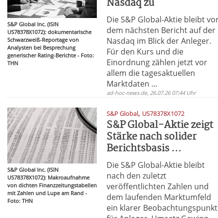
Nasdaq zu
Die S&P Global-Aktie bleibt vo
S&P Global Inc. (ISIN
dem nächsten Bericht auf der
US78378X1072): dokumentarische
Nasdaq im Blick der Anleger.
Schwarzweiß-Reportage von
Analysten bei Besprechung
Für den Kurs und die
generischer Rating-Berichte - Foto:
Einordnung zählen jetzt vor
THN
allem die tagesaktuellen
Marktdaten ...
ad-hoc-news.de, 26.07.26 07:44 Uhr
,
S&P Global
US78378X1072
S&P Global-Aktie zeigt
Stärke nach solider
Berichtsbasis ...
Die S&P Global-Aktie bleibt
S&P Global Inc. (ISIN
nach den zuletzt
US78378X1072): Makroaufnahme
veröffentlichten Zahlen und
von dichten Finanzzeitungstabellen
mit Zahlen und Lupe am Rand -
dem laufenden Marktumfeld
Foto: THN
ein klarer Beobachtungspunkt