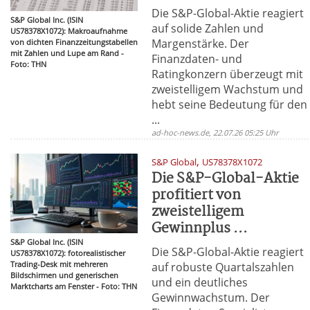
Die S&P-Global-Aktie reagiert
S&P Global Inc. (ISIN
auf solide Zahlen und
US78378X1072): Makroaufnahme
Margenstärke. Der
von dichten Finanzzeitungstabellen
mit Zahlen und Lupe am Rand -
Finanzdaten- und
Foto: THN
Ratingkonzern überzeugt mit
zweistelligem Wachstum und
hebt seine Bedeutung für den
...
ad-hoc-news.de, 22.07.26 05:25 Uhr
,
S&P Global
US78378X1072
Die S&P-Global-Aktie
profitiert von
zweistelligem
Gewinnplus ...
S&P Global Inc. (ISIN
Die S&P-Global-Aktie reagiert
US78378X1072): fotorealistischer
Trading-Desk mit mehreren
auf robuste Quartalszahlen
Bildschirmen und generischen
und ein deutliches
Marktcharts am Fenster - Foto: THN
Gewinnwachstum. Der