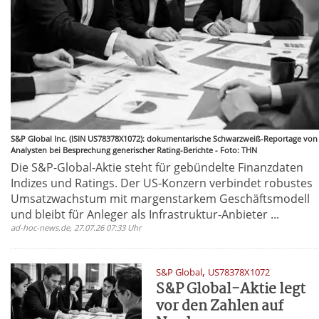
S&P Global Inc. (ISIN US78378X1072): dokumentarische Schwarzweiß-Reportage von
Analysten bei Besprechung generischer Rating-Berichte - Foto: THN
Die S&P-Global-Aktie steht für gebündelte Finanzdaten
Indizes und Ratings. Der US-Konzern verbindet robustes
Umsatzwachstum mit margenstarkem Geschäftsmodell
und bleibt für Anleger als Infrastruktur-Anbieter ...
ad-hoc-news.de, 27.07.26 07:33 Uhr
,
S&P Global
US78378X1072
S&P Global-Aktie legt
vor den Zahlen auf