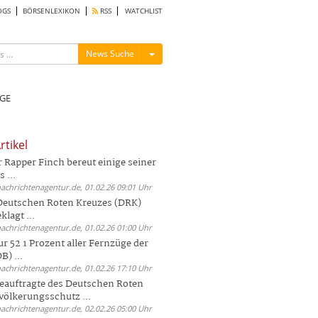
OGS
BÖRSENLEXIKON
RSS
WATCHLIST
Menü ein-/ausblenden
News Suche
GE
rtikel
Rapper Finch bereut einige seiner
 ...
nachrichtenagentur.de, 01.02.26 09:01 Uhr
 Deutschen Roten Kreuzes (DRK)
lagt ...
nachrichtenagentur.de, 01.02.26 01:00 Uhr
r 52 1 Prozent aller Fernzüge der
) ...
nachrichtenagentur.de, 01.02.26 17:10 Uhr
auftragte des Deutschen Roten
völkerungsschutz ...
nachrichtenagentur.de, 02.02.26 05:00 Uhr