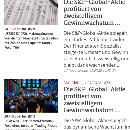
Die S&P-Global-Aktie
profitiert von
zweistelligem
Gewinnwachstum ...
S&P Global Inc. (ISIN
Die S&P-Global-Aktie spiegelt
US78378X1072): Makroaufnahme
von dichten Finanzzeitungstabellen
ein starkes Zahlenbild wider:
mit Zahlen und Lupe am Rand -
Der Finanzdaten-Spezialist
Foto: THN
steigerte Umsatz und Gewinn
zuletzt deutlich zweistellig und
bleibt dank wachsender ...
ad-hoc-news.de, 19.07.26 14:43 Uhr
,
S&P Global
US78378X1072
Die S&P-Global-Aktie
profitiert von
zweistelligem
Gewinnwachstum ...
S&P Global Inc. (ISIN
Die S&P-Global-Aktie spiegelt
US78378X1072): Börsen-Editorial-
Foto eines belebten Trading-Floors
das dynamische Wachstum i