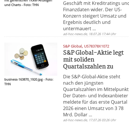
mit generischen Ticker-Anzeigen
Geschäft mit Kreditratings un
und Charts - Foto: THN
Finanzdaten wider. Der US-
Konzern steigert Umsatz und
Ergebnis deutlich und
untermauert ...
ad-hoc-news.de, 18.07.26 17:44 Uhr
,
S&P Global
US78378X1072
S&P Global-Aktie legt
mit soliden
Quartalszahlen zu
Die S&P-Global-Aktie steht
business-163870_1920.jpg - Foto:
nach den jüngsten
THN
Quartalszahlen im Mittelpunkt
Der Daten- und Indexanbieter
meldete für das erste Quartal
2026 einen Umsatz von 3 78
Mrd. Dollar ...
ad-hoc-news.de, 17.07.26 03:26 Uhr