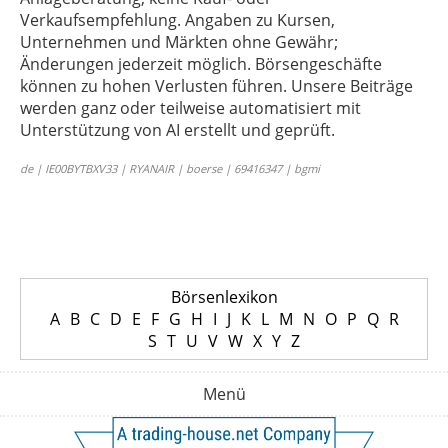
Verkaufsempfehlung. Angaben zu Kursen,
Unternehmen und Märkten ohne Gewähr;
Änderungen jederzeit möglich. Börsengeschäfte
können zu hohen Verlusten führen. Unsere Beiträge
werden ganz oder teilweise automatisiert mit
Unterstützung von AI erstellt und geprüft.
de | IE00BYTBXV33 | RYANAIR | boerse | 69416347 | bgmi
Börsenlexikon
A
B
C
D
E
F
G
H
I
J
K
L
M
N
O
P
Q
R
S
T
U
V
W
X
Y
Z
Menü