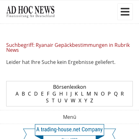
Suchbegriff: Ryanair Gepäckbestimmungen in Rubrik
News
Leider hat Ihre Suche kein Ergebnisse geliefert.
Börsenlexikon
A
B
C
D
E
F
G
H
I
J
K
L
M
N
O
P
Q
R
S
T
U
V
W
X
Y
Z
Menü