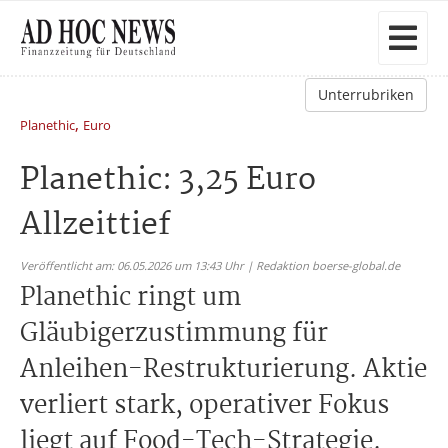
Unterrubriken
,
Planethic
Euro
Planethic: 3,25 Euro
Allzeittief
Veröffentlicht am: 06.05.2026 um 13:43 Uhr | Redaktion boerse-global.de
Planethic ringt um
Gläubigerzustimmung für
Anleihen-Restrukturierung. Aktie
verliert stark, operativer Fokus
liegt auf Food-Tech-Strategie.