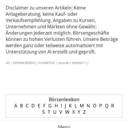
Disclaimer zu unseren Artikeln: Keine
Anlageberatung, keine Kauf- oder
Verkaufsempfehlung. Angaben zu Kursen,
Unternehmen und Märkten ohne Gewähr;
Änderungen jederzeit möglich. Börsengeschäfte
können zu hohen Verlusten führen. Unsere Beiträge
werden ganz oder teilweise automatisiert mit
Unterstützung von AI erstellt und geprüft.
de | DE000A3E5ED2 | PLANETHIC | boerse | 69285011 |
Börsenlexikon
A
B
C
D
E
F
G
H
I
J
K
L
M
N
O
P
Q
R
S
T
U
V
W
X
Y
Z
Menü