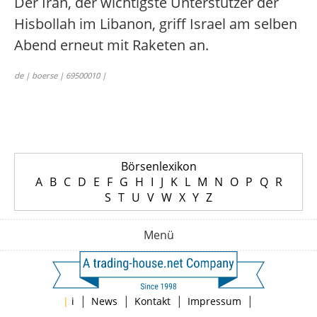
Der Iran, der wichtigste Unterstützer der
Hisbollah im Libanon, griff Israel am selben
Abend erneut mit Raketen an.
de | boerse | 69500010 |
Börsenlexikon
A
B
C
D
E
F
G
H
I
J
K
L
M
N
O
P
Q
R
S
T
U
V
W
X
Y
Z
Menü
|
|
|
|
|
i
News
Kontakt
Impressum