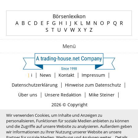
Börsenlexikon
A
B
C
D
E
F
G
H
I
J
K
L
M
N
O
P
Q
R
S
T
U
V
W
X
Y
Z
Menü
|
|
|
|
|
i
News
Kontakt
Impressum
|
|
Datenschutzerklärung
Hinweise zum Datenschutz
|
|
|
Über uns
Unsere Redaktion
Mike Steiner
2026 © Copyright
Wir verwenden Cookies, um Inhalte und Anzeigen zu
personalisieren, Funktionen für soziale Medien anbieten zu können
und die Zugriffe auf unsere Website zu analysieren. Außerdem geben
wir Informationen zu Ihrer Nutzung unserer Website an unsere
Partner für soziale Medien, Werbung und Analysen weiter.
Details