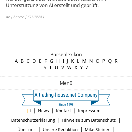
Unterstützung von AI erstellt und geprüft.
de | boerse | 69113824 |
Börsenlexikon
A
B
C
D
E
F
G
H
I
J
K
L
M
N
O
P
Q
R
S
T
U
V
W
X
Y
Z
Menü
|
|
|
|
|
i
News
Kontakt
Impressum
|
|
Datenschutzerklärung
Hinweise zum Datenschutz
|
|
|
Über uns
Unsere Redaktion
Mike Steiner