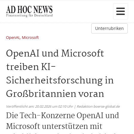
Unterrubriken
,
OpenAI
Microsoft
OpenAI und Microsoft
treiben KI-
Sicherheitsforschung in
Großbritannien voran
Veröffentlicht am: 20.02.2026 um 02:10 Uhr | Redaktion boerse-global.de
Die Tech-Konzerne OpenAI und
Microsoft unterstützen mit