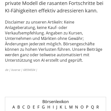
private Modell die rasanten Fortschritte bei
KI-Fähigkeiten effektiv adressieren kann.
Disclaimer zu unseren Artikeln: Keine
Anlageberatung, keine Kauf- oder
Verkaufsempfehlung. Angaben zu Kursen,
Unternehmen und Märkten ohne Gewähr;
Änderungen jederzeit möglich. Börsengeschäfte
können zu hohen Verlusten führen. Unsere Beiträge
werden ganz oder teilweise automatisiert mit
Unterstützung von AI erstellt und geprüft.
de | boerse | 68594504 |
Börsenlexikon
A
B
C
D
E
F
G
H
I
J
K
L
M
N
O
P
Q
R