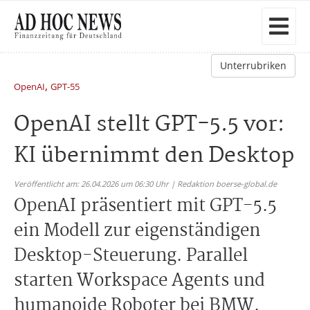
Unterrubriken
,
OpenAI
GPT-55
OpenAI stellt GPT-5.5 vor:
KI übernimmt den Desktop
Veröffentlicht am: 26.04.2026 um 06:30 Uhr | Redaktion boerse-global.de
OpenAI präsentiert mit GPT-5.5
ein Modell zur eigenständigen
Desktop-Steuerung. Parallel
starten Workspace Agents und
humanoide Roboter bei BMW.