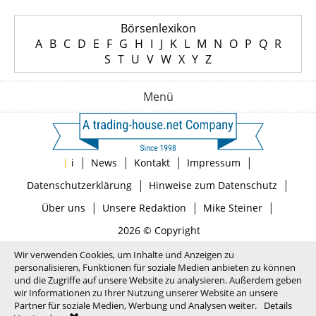
Börsenlexikon
A
B
C
D
E
F
G
H
I
J
K
L
M
N
O
P
Q
R
S
T
U
V
W
X
Y
Z
Menü
|
|
|
|
|
i
News
Kontakt
Impressum
|
|
Datenschutzerklärung
Hinweise zum Datenschutz
|
|
|
Über uns
Unsere Redaktion
Mike Steiner
2026 © Copyright
Wir verwenden Cookies, um Inhalte und Anzeigen zu
personalisieren, Funktionen für soziale Medien anbieten zu können
und die Zugriffe auf unsere Website zu analysieren. Außerdem geben
wir Informationen zu Ihrer Nutzung unserer Website an unsere
Partner für soziale Medien, Werbung und Analysen weiter.
Details