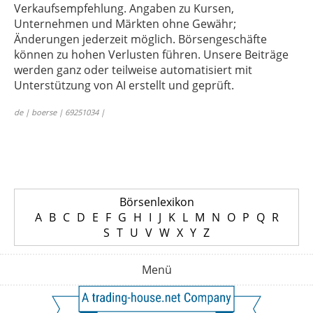
Verkaufsempfehlung. Angaben zu Kursen,
Unternehmen und Märkten ohne Gewähr;
Änderungen jederzeit möglich. Börsengeschäfte
können zu hohen Verlusten führen. Unsere Beiträge
werden ganz oder teilweise automatisiert mit
Unterstützung von AI erstellt und geprüft.
de | boerse | 69251034 |
Börsenlexikon
A
B
C
D
E
F
G
H
I
J
K
L
M
N
O
P
Q
R
S
T
U
V
W
X
Y
Z
Menü