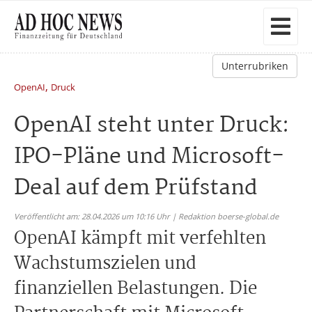
Unterrubriken
,
OpenAI
Druck
OpenAI steht unter Druck:
IPO-Pläne und Microsoft-
Deal auf dem Prüfstand
Veröffentlicht am: 28.04.2026 um 10:16 Uhr | Redaktion boerse-global.de
OpenAI kämpft mit verfehlten
Wachstumszielen und
finanziellen Belastungen. Die