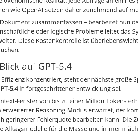
e ökonomische Realität: Jede Abfrage an ein riesi
en wie OpenAI setzen daher zunehmend auf mehr
in Dokument zusammenfassen – bearbeitet nun da
nschaftliche oder logische Probleme leitet das 
weiter. Diese Kostenkontrolle ist überlebenswich
ruchen.
lick auf GPT-5.4
ffizienz konzentriert, steht der nächste große S
PT-5.4
in fortgeschrittener Entwicklung sei.
ntext-Fenster von bis zu einer Million Tokens erh
n erweiterter Reasoning-Modus erwartet, der ko
h geringerer Fehlerquote bearbeiten kann. Die Zu
rte Alltagsmodelle für die Masse und immer mä