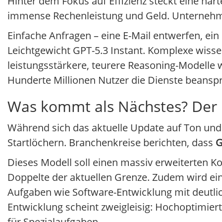
Hinter dem Fokus auf Effizienz steckt eine hart
immense Rechenleistung und Geld. Unternehm
Einfache Anfragen – eine E-Mail entwerfen, e
Leichtgewicht GPT-5.3 Instant. Komplexe wisse
leistungsstärkere, teurere Reasoning-Modelle 
Hunderte Millionen Nutzer die Dienste beansp
Was kommt als Nächstes? Der B
Während sich das aktuelle Update auf Ton und E
Startlöchern. Branchenkreise berichten, dass
G
Dieses Modell soll einen massiv erweiterten Ko
Doppelte der aktuellen Grenze. Zudem wird ei
Aufgaben wie Software-Entwicklung mit deutlic
Entwicklung scheint zweigleisig: Hochoptimie
für Spezialaufgaben.