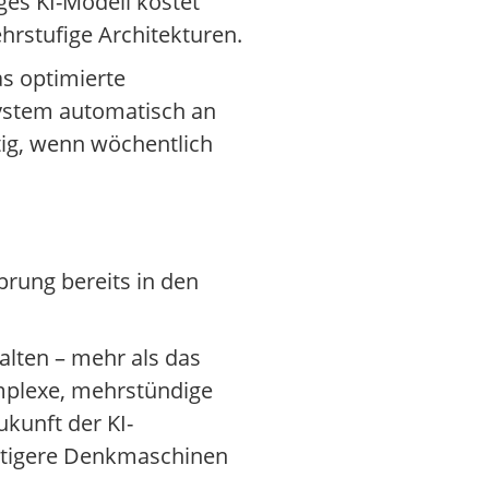
ges KI-Modell kostet
stufige Architekturen.
s optimierte
System automatisch an
tig, wenn wöchentlich
prung bereits in den
alten – mehr als das
mplexe, mehrstündige
kunft der KI-
chtigere Denkmaschinen