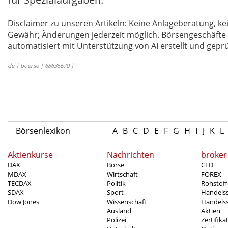
Disclaimer zu unseren Artikeln: Keine Anlageberatung,
Gewähr; Änderungen jederzeit möglich. Börsengeschäfte 
automatisiert mit Unterstützung von AI erstellt und geprü
de | boerse | 68635670 |
Börsenlexikon
A
B
C
D
E
F
G
H
I
J
K
L
Aktienkurse
Nachrichten
broker
DAX
Börse
CFD
MDAX
Wirtschaft
FOREX
TECDAX
Politik
Rohstoff
SDAX
Sport
Handels
Dow Jones
Wissenschaft
Handelss
Ausland
Aktien
Polizei
Zertifika