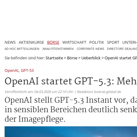
NEWS
AKTIENKURSE
BÖRSE
WIRTSCHAFT
POLITIK
SPORT
UNTER
AD HOC MITTEILUNGEN
ANALYSTENSTIMMEN
CORPORATE NEWS
DIRECTORS' DEALIN
Sie befinden sind hier:
Startseite
>
Börse
>
Ueberblick
>
OpenAI startet GP
,
OpenAI
GPT-53
OpenAI startet GPT-5.3: Meh
Veröffentlicht am: 04.03.2026 um 22:10 Uhr | Redaktion boerse-global.de
OpenAI stellt GPT-5.3 Instant vor, d
in sensiblen Bereichen deutlich sen
der Imagepflege.