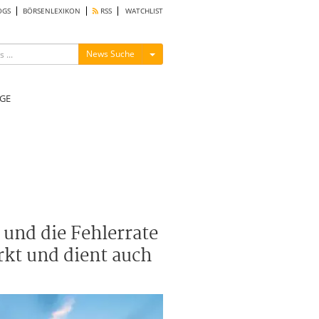
OGS
BÖRSENLEXIKON
RSS
WATCHLIST
Menü ein-/ausblenden
News Suche
GE
 und die Fehlerrate
rkt und dient auch