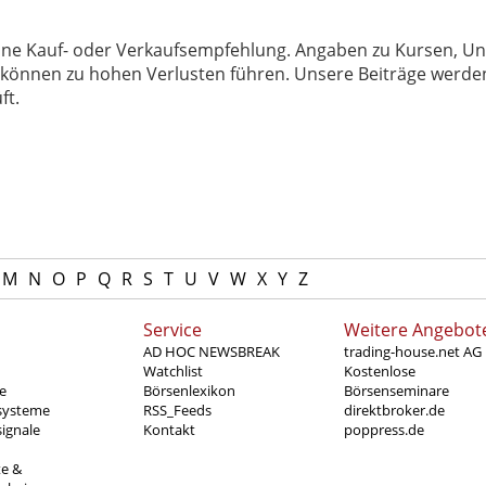
 keine Kauf- oder Verkaufsempfehlung. Angaben zu Kursen,
können zu hohen Verlusten führen. Unsere Beiträge werden
ft.
M
N
O
P
Q
R
S
T
U
V
W
X
Y
Z
Service
Weitere Angebot
AD HOC NEWSBREAK
trading-house.net AG
Watchlist
Kostenlose
e
Börsenlexikon
Börsenseminare
systeme
RSS_Feeds
direktbroker.de
ignale
Kontakt
poppress.de
te &